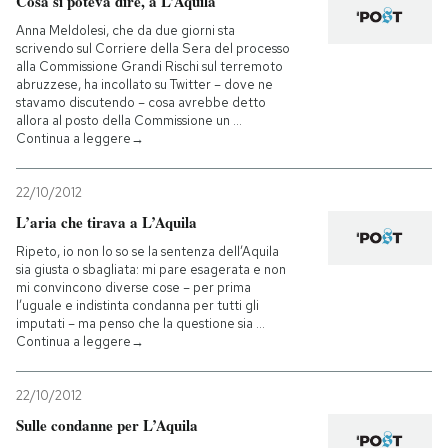
Cosa si poteva dire, a L’Aquila
Anna Meldolesi, che da due giorni sta
scrivendo sul Corriere della Sera del processo
alla Commissione Grandi Rischi sul terremoto
abruzzese, ha incollato su Twitter – dove ne
stavamo discutendo – cosa avrebbe detto
allora al posto della Commissione un …
Continua a leggere→
22/10/2012
L’aria che tirava a L’Aquila
Ripeto, io non lo so se la sentenza dell’Aquila
sia giusta o sbagliata: mi pare esagerata e non
mi convincono diverse cose – per prima
l’uguale e indistinta condanna per tutti gli
imputati – ma penso che la questione sia …
Continua a leggere→
22/10/2012
Sulle condanne per L’Aquila