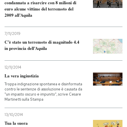
condannata a risarcire con 8 milioni di
euro alcune vittime del terremoto del
PODCAST
2009 all’Aquila
NEWSLETTER
7/11/2019
C’è stato un terremoto di magnitudo 4.4
in provincia dell’Aquila
I MIEI PREFERITI
12/11/2014
SHOP
La vera ingiustizia
Troppa indignazione spontanea e disinformata
CALENDARIO
contro le sentenze di assoluzione è causata da
"un impasto oscuro e impunito", scrive Cesare
Martinetti sulla Stampa
AREA PERSONALE
13/10/2014
Entra
Tua la suora