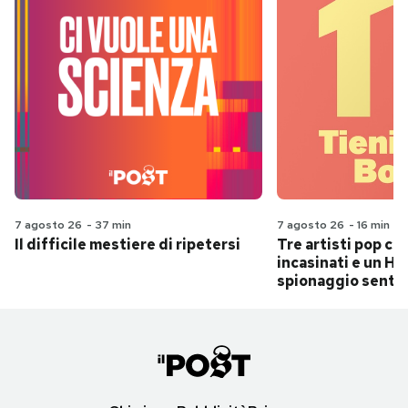
7 agosto 26
-
37 min
7 agosto 26
-
16 min
Il difficile mestiere di ripetersi
Tre artisti pop ch
incasinati e un Hit
spionaggio senti