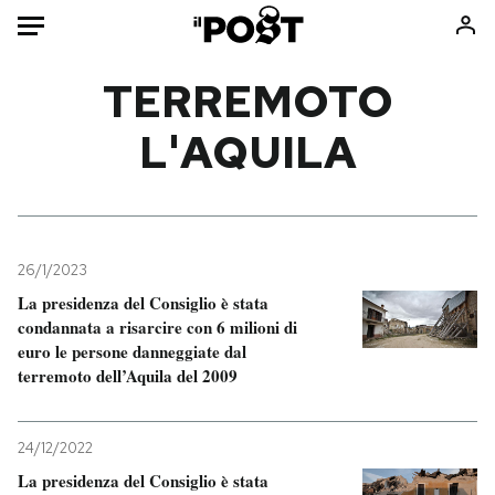
Auto
TERREMOTO
L'AQUILA
HOME
Italia
Moda
Mondo
Libri
Politica
Consumismi
26/1/2023
Tecnologia
Storie/Idee
La presidenza del Consiglio è stata
Internet
Ok Boomer!
condannata a risarcire con 6 milioni di
Scienza
Media
euro le persone danneggiate dal
terremoto dell’Aquila del 2009
Cultura
Europa
Economia
Altrecose
Sport
Mondiali calcio 2026
24/12/2022
La presidenza del Consiglio è stata