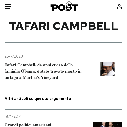
Auto
TAFARI CAMPBELL
HOME
Italia
Moda
Mondo
Libri
25/7/2023
Politica
Consumismi
Tafari Campbell, da anni cuoco della
famiglia Obama, è stato trovato morto in
Tecnologia
Storie/Idee
un lago a Martha’s Vineyard
Internet
Ok Boomer!
Scienza
Media
Cultura
Europa
Altri articoli su questo argomento
Economia
Altrecose
Sport
Mondiali calcio 2026
18/4/2014
Grandi politici americani