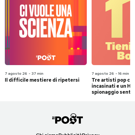
7 agosto 26
-
37 min
7 agosto 26
-
16 min
Il difficile mestiere di ripetersi
Tre artisti pop ch
incasinati e un Hit
spionaggio senti