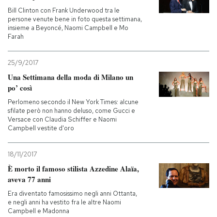
Bill Clinton con Frank Underwood tra le
persone venute bene in foto questa settimana,
PODCAST
insieme a Beyoncé, Naomi Campbell e Mo
Farah
NEWSLETTER
25/9/2017
Una Settimana della moda di Milano un
I MIEI PREFERITI
po’ così
Perlomeno secondo il New York Times: alcune
sfilate però non hanno deluso, come Gucci e
SHOP
Versace con Claudia Schiffer e Naomi
Campbell vestite d'oro
CALENDARIO
18/11/2017
È morto il famoso stilista Azzedine Alaïa,
aveva 77 anni
AREA PERSONALE
Era diventato famosissimo negli anni Ottanta,
Entra
e negli anni ha vestito fra le altre Naomi
Campbell e Madonna