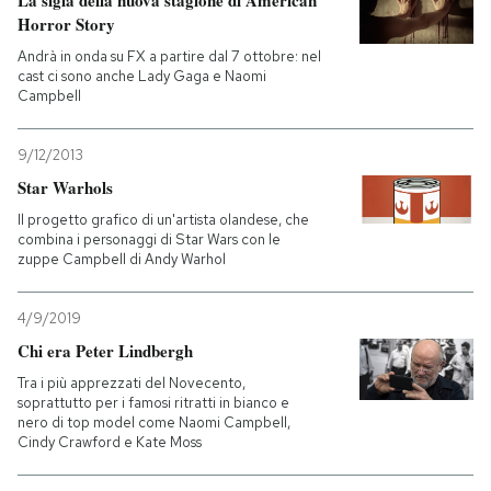
La sigla della nuova stagione di American
Horror Story
Andrà in onda su FX a partire dal 7 ottobre: nel
cast ci sono anche Lady Gaga e Naomi
Campbell
9/12/2013
Star Warhols
Il progetto grafico di un'artista olandese, che
combina i personaggi di Star Wars con le
zuppe Campbell di Andy Warhol
4/9/2019
Chi era Peter Lindbergh
Tra i più apprezzati del Novecento,
soprattutto per i famosi ritratti in bianco e
nero di top model come Naomi Campbell,
Cindy Crawford e Kate Moss