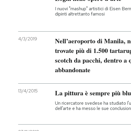
I nuovi "mashup" artistici di Eisen Ber
PODCAST
dipinti altrettanto famosi
NEWSLETTER
4/3/2019
Nell’aeroporto di Manila, ne
trovate più di 1.500 tartaru
I MIEI PREFERITI
scotch da pacchi, dentro a q
abbandonate
SHOP
CALENDARIO
13/4/2015
La pittura è sempre più blu
Un ricercatore svedese ha studiato l'us
AREA PERSONALE
dell'arte e ha messo le sue conclusion
Entra