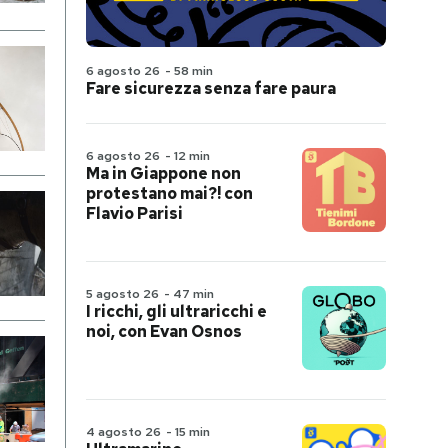
6 agosto 26
-
58 min
Fare sicurezza senza fare paura
6 agosto 26
-
12 min
Ma in Giappone non
protestano mai?! con
Flavio Parisi
5 agosto 26
-
47 min
I ricchi, gli ultraricchi e
noi, con Evan Osnos
4 agosto 26
-
15 min