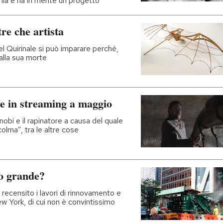
mia e ha in mente un progetto
re che artista
del Quirinale si può imparare perché,
alla sua morte
e in streaming a maggio
bi e il rapinatore a causa del quale
colma”, tra le altre cose
o grande?
 recensito i lavori di rinnovamento e
York, di cui non è convintissimo