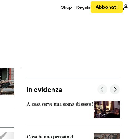
Abbonati
Shop
Regala
In evidenza
A cosa serve una scena di sesso?
La “I
bolog
Cosa hanno pensato di
Se sa