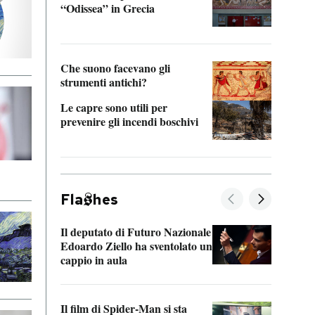
“Odissea” in Grecia
vedi 
Che suono facevano gli
strumenti antichi?
Le capre sono utili per
prevenire gli incendi boschivi
Fla
hes
Il deputato di Futuro Nazionale
La pl
Edoardo Ziello ha sventolato un
da P
cappio in aula
La de
Il film di Spider-Man si sta