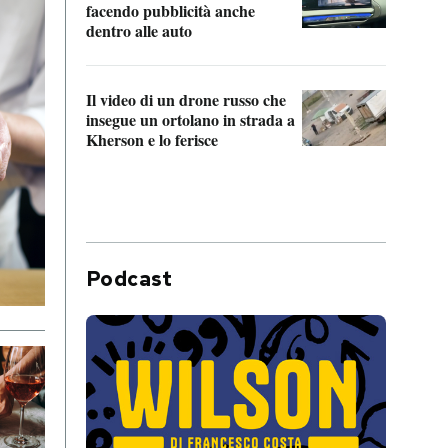
Franc
facendo pubblicità anche
dello
dentro alle auto
Una 
Il video di un drone russo che
statun
insegue un ortolano in strada a
afric
Kherson e lo ferisce
Podcast