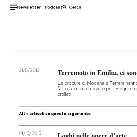
Newsletter
Podcast
Auto
HOME
Italia
Moda
Mondo
Libri
Politica
Consumismi
21/6/2012
Terremoto in Emilia, ci son
Tecnologia
Storie/Idee
Le procure di Modena e Ferrara hanno
Internet
Ok Boomer!
"atto tecnico e dovuto per eseguire gl
crollati
Scienza
Media
Cultura
Europa
Economia
Altrecose
Altri articoli su questo argomento
Sport
Mondiali calcio 2026
14/10/2015
Loghi nelle opere d’arte