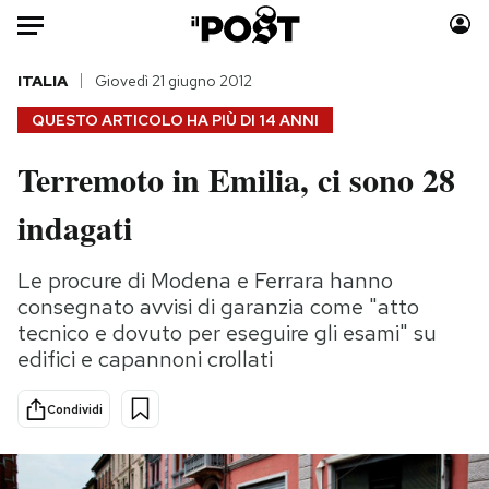
Auto
ITALIA
Giovedì 21 giugno 2012
QUESTO ARTICOLO HA PIÙ DI
14 ANNI
HOME
Terremoto in Emilia, ci sono 28
Italia
Moda
indagati
Mondo
Libri
Politica
Consumismi
Le procure di Modena e Ferrara hanno
Tecnologia
Storie/Idee
consegnato avvisi di garanzia come "atto
Internet
Ok Boomer!
tecnico e dovuto per eseguire gli esami" su
Scienza
Media
edifici e capannoni crollati
Cultura
Europa
Economia
Altrecose
Condividi
Sport
Mondiali calcio 2026