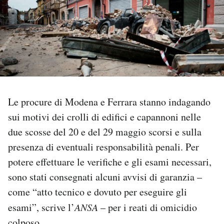
PODCAST
NEWSLETTER
I MIEI PREFERITI
Le procure di Modena e Ferrara stanno indagando
sui motivi dei crolli di edifici e capannoni nelle
SHOP
due scosse del 20 e del 29 maggio scorsi e sulla
presenza di eventuali responsabilità penali. Per
CALENDARIO
potere effettuare le verifiche e gli esami necessari,
sono stati consegnati alcuni avvisi di garanzia –
AREA PERSONALE
come “atto tecnico e dovuto per eseguire gli
esami”, scrive l’
ANSA
– per i reati di omicidio
Area Personale
Newsletter
colposo.