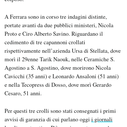
Notifiche mobile
Regala il Post
A Ferrara sono in corso tre indagini distinte,
Hai bisogno di aiuto?
portate avanti da due pubblici ministeri, Nicola
Esci
Proto e Ciro Alberto Savino. Riguardano il
cedimento di tre capannoni crollati
rispettivamente nell’azienda Ursa di Stellata, dove
morì il 29enne Tarik Naouk, nelle Ceramiche S.
Agostino a S. Agostino, dove morirono Nicola
Cavicchi (35 anni) e Leonardo Ansaloni (51 anni)
e nella Tecopress di Dosso, dove morì Gerardo
Cesaro, 51 anni.
Per questi tre crolli sono stati consegnati i primi
avvisi di garanzia di cui parlano oggi
i giornali