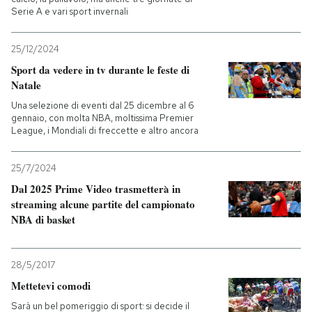
Serie A e vari sport invernali
PODCAST
25/12/2024
Sport da vedere in tv durante le feste di
NEWSLETTER
Natale
Una selezione di eventi dal 25 dicembre al 6
gennaio, con molta NBA, moltissima Premier
I MIEI PREFERITI
League, i Mondiali di freccette e altro ancora
SHOP
25/7/2024
Dal 2025 Prime Video trasmetterà in
streaming alcune partite del campionato
CALENDARIO
NBA di basket
AREA PERSONALE
28/5/2017
Mettetevi comodi
Entra
Sarà un bel pomeriggio di sport: si decide il