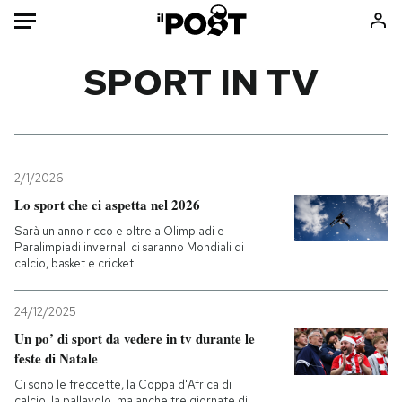
Auto
SPORT IN TV
HOME
Italia
Moda
Mondo
Libri
2/1/2026
Politica
Consumismi
Lo sport che ci aspetta nel 2026
Tecnologia
Storie/Idee
Sarà un anno ricco e oltre a Olimpiadi e
Paralimpiadi invernali ci saranno Mondiali di
Internet
Ok Boomer!
calcio, basket e cricket
Scienza
Media
Cultura
Europa
24/12/2025
Economia
Altrecose
Un po’ di sport da vedere in tv durante le
feste di Natale
Sport
Mondiali calcio 2026
Ci sono le freccette, la Coppa d'Africa di
calcio, la pallavolo, ma anche tre giornate di