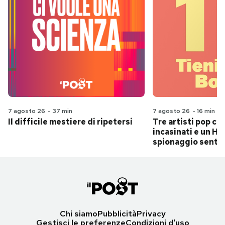
7 agosto 26
-
37 min
7 agosto 26
-
16 min
Il difficile mestiere di ripetersi
Tre artisti pop ch
incasinati e un Hit
spionaggio senti
Chi siamo
Pubblicità
Privacy
Gestisci le preferenze
Condizioni d'uso