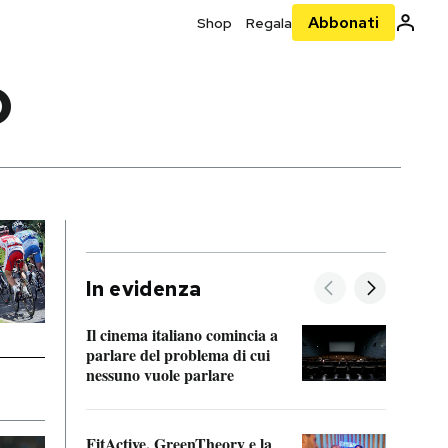
Abbonati
Shop
Regala
O
In evidenza
Il cinema italiano comincia a
A cos
parlare del problema di cui
nessuno vuole parlare
Cosa 
FitActive, GreenTheory e la