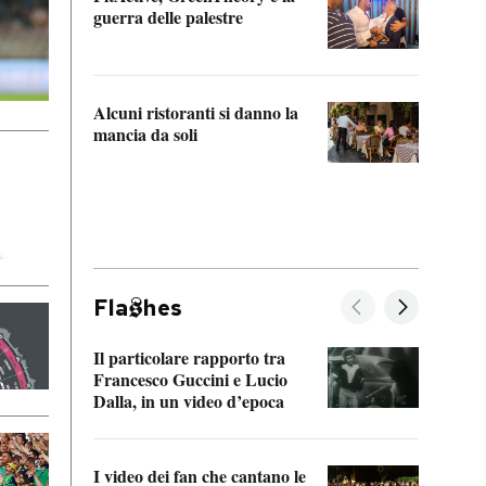
“Odis
guerra delle palestre
Che s
strum
Alcuni ristoranti si danno la
mancia da soli
Fla
hes
Il particolare rapporto tra
La ve
Francesco Guccini e Lucio
“Loco
Dalla, in un video d’epoca
Franc
I video dei fan che cantano le
Il de