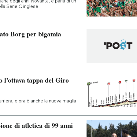
na degli anni Novanta, e parla di un
lla Serie C inglese
ato Borg per bigamia
 l’ottava tappa del Giro
carriera, e ora è anche la nuova maglia
one di atletica di 99 anni