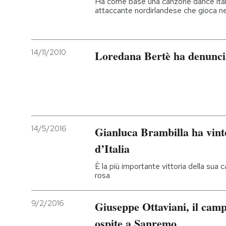
Ha come base una canzone dance italia
attaccante nordirlandese che gioca ne
14/11/2010
Loredana Bertè ha denunci
14/5/2016
Gianluca Brambilla ha vinto
d’Italia
È la più importante vittoria della sua 
rosa
9/2/2016
Giuseppe Ottaviani, il campi
ospite a Sanremo