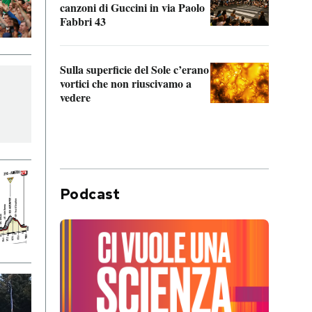
canzoni di Guccini in via Paolo
Edoar
Fabbri 43
cappi
Sulla superficie del Sole c’erano
Il fi
vortici che non riuscivamo a
facen
vedere
dentr
Podcast