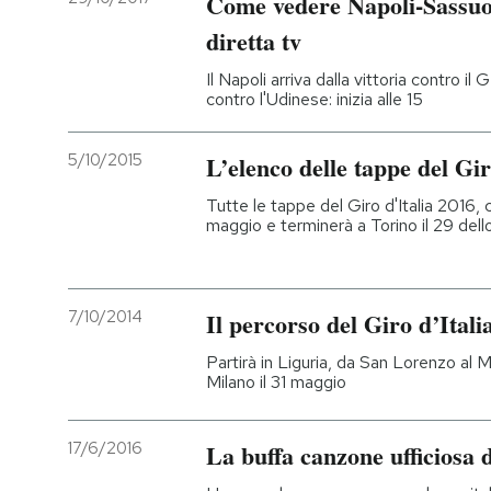
Come vedere Napoli-Sassuol
diretta tv
PODCAST
Il Napoli arriva dalla vittoria contro il
contro l'Udinese: inizia alle 15
NEWSLETTER
5/10/2015
L’elenco delle tappe del Gir
I MIEI PREFERITI
Tutte le tappe del Giro d'Italia 2016, c
maggio e terminerà a Torino il 29 del
SHOP
7/10/2014
Il percorso del Giro d’Itali
CALENDARIO
Partirà in Liguria, da San Lorenzo al M
Milano il 31 maggio
AREA PERSONALE
17/6/2016
La buffa canzone ufficiosa 
Entra