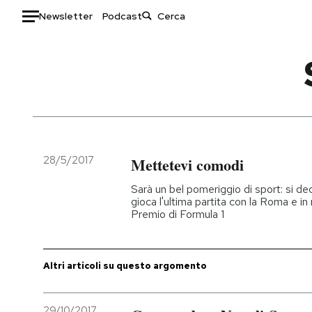
Newsletter
Podcast
Auto
HOME
Italia
Moda
Mondo
Libri
Politica
Consumismi
28/5/2017
Mettetevi comodi
Tecnologia
Storie/Idee
Sarà un bel pomeriggio di sport: si decid
Internet
Ok Boomer!
gioca l'ultima partita con la Roma e i
Premio di Formula 1
Scienza
Media
Cultura
Europa
Economia
Altrecose
Altri articoli su questo argomento
Sport
Mondiali calcio 2026
29/10/2017