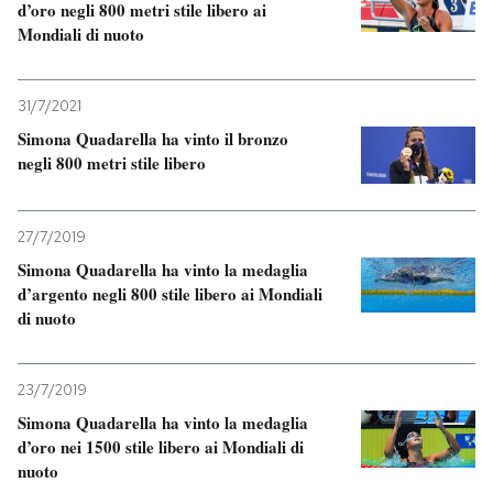
d’oro negli 800 metri stile libero ai
Mondiali di nuoto
PODCAST
31/7/2021
NEWSLETTER
Simona Quadarella ha vinto il bronzo
negli 800 metri stile libero
I MIEI PREFERITI
27/7/2019
SHOP
Simona Quadarella ha vinto la medaglia
d’argento negli 800 stile libero ai Mondiali
di nuoto
CALENDARIO
23/7/2019
AREA PERSONALE
Simona Quadarella ha vinto la medaglia
d’oro nei 1500 stile libero ai Mondiali di
Entra
nuoto