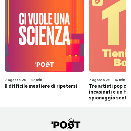
7 agosto 26
-
37 min
7 agosto 26
-
16 min
Il difficile mestiere di ripetersi
Tre artisti pop ch
incasinati e un Hit
spionaggio senti