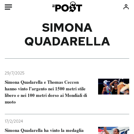
Auto
SIMONA
QUADARELLA
HOME
Italia
Moda
Mondo
Libri
Politica
Consumismi
29/7/2025
Tecnologia
Storie/Idee
Simona Quadarella e Thomas Ceccon
Internet
Ok Boomer!
hanno vinto l’argento nei 1500 metri stile
Scienza
Media
libero e nei 100 metri dorso ai Mondiali di
nuoto
Cultura
Europa
Economia
Altrecose
Sport
Mondiali calcio 2026
17/2/2024
Simona Quadarella ha vinto la medaglia