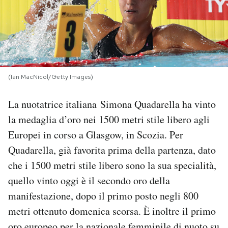
PODCAST
NEWSLETTER
(Ian MacNicol/Getty Images)
I MIEI PREFERITI
La nuotatrice italiana Simona Quadarella ha vinto
la medaglia d’oro nei 1500 metri stile libero agli
SHOP
Europei in corso a Glasgow, in Scozia. Per
Quadarella, già favorita prima della partenza, dato
CALENDARIO
che i 1500 metri stile libero sono la sua specialità,
quello vinto oggi è il secondo oro della
AREA PERSONALE
manifestazione, dopo il primo posto negli 800
metri ottenuto domenica scorsa. È inoltre il primo
Area Personale
Newsletter
oro europeo per la nazionale femminile di nuoto su