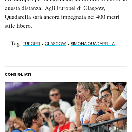
Notifiche mobile
questa distanza. Agli Europei di Glasgow,
Regala il Post
Quadarella sarà ancora impegnata nei 400 metri
Hai bisogno di aiuto?
stile libero.
Esci
Tag:
-
-
EUROPEI
GLASGOW
SIMONA QUADARELLA
CONSIGLIATI