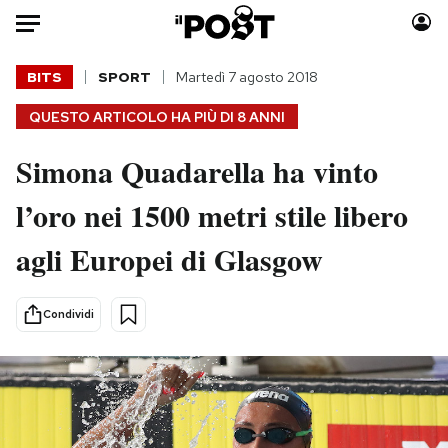
Auto
BITS
SPORT
Martedì 7 agosto 2018
QUESTO ARTICOLO HA PIÙ DI
8 ANNI
HOME
Simona Quadarella ha vinto
Italia
Moda
Mondo
Libri
l’oro nei 1500 metri stile libero
Politica
Consumismi
agli Europei di Glasgow
Tecnologia
Storie/Idee
Internet
Ok Boomer!
Scienza
Media
Condividi
Cultura
Europa
Economia
Altrecose
Sport
Mondiali calcio 2026