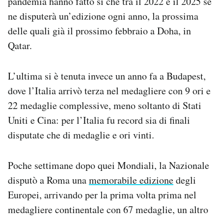
pandemia hanno fatto sì che tra il 2022 e il 2025 se
Notifiche mobile
ne disputerà un’edizione ogni anno, la prossima
Regala il Post
delle quali già il prossimo febbraio a Doha, in
Hai bisogno di aiuto?
Qatar.
Esci
L’ultima si è tenuta invece un anno fa a Budapest,
dove l’Italia arrivò terza nel medagliere con 9 ori e
22 medaglie complessive, meno soltanto di Stati
Uniti e Cina: per l’Italia fu record sia di finali
disputate che di medaglie e ori vinti.
Poche settimane dopo quei Mondiali, la Nazionale
disputò a Roma una
memorabile edizione
degli
Europei, arrivando per la prima volta prima nel
medagliere continentale con 67 medaglie, un altro