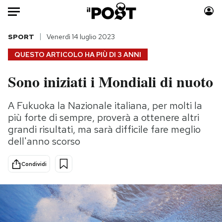
Auto
SPORT
Venerdì 14 luglio 2023
QUESTO ARTICOLO HA PIÙ DI
3 ANNI
HOME
Sono iniziati i Mondiali di nuoto
Italia
Moda
Mondo
Libri
A Fukuoka la Nazionale italiana, per molti la
Politica
Consumismi
più forte di sempre, proverà a ottenere altri
Tecnologia
Storie/Idee
grandi risultati, ma sarà difficile fare meglio
dell'anno scorso
Internet
Ok Boomer!
Scienza
Media
Condividi
Cultura
Europa
Economia
Altrecose
Sport
Mondiali calcio 2026