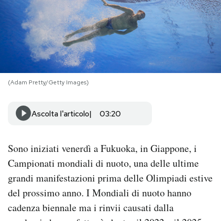
PODCAST
NEWSLETTER
(Adam Pretty/Getty Images)
I MIEI PREFERITI
Ascolta l'articolo
03:20
SHOP
Sono iniziati venerdì a Fukuoka, in Giappone, i
CALENDARIO
Campionati mondiali di nuoto, una delle ultime
grandi manifestazioni prima delle Olimpiadi estive
AREA PERSONALE
del prossimo anno. I Mondiali di nuoto hanno
Area Personale
cadenza biennale ma i rinvii causati dalla
Newsletter