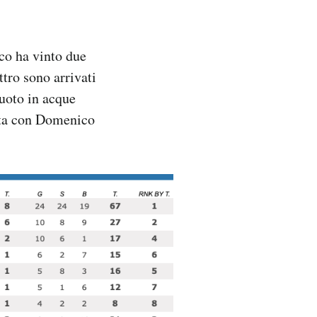
ico ha vinto due
tro sono arrivati
nuoto in acque
ista con Domenico