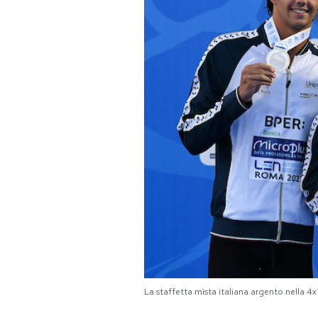
PODCAST
NEWSLETTER
I MIEI PREFERITI
SHOP
CALENDARIO
AREA PERSONALE
Area Personale
La staffetta mista italiana argento nella 4
Newsletter