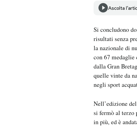
Notifiche mobile
Ascolta l'arti
Regala il Post
Hai bisogno di aiuto?
Si concludono dom
Esci
risultati senza p
la nazionale di n
con 67 medaglie c
dalla Gran Bretag
quelle vinte da n
negli sport acquat
Nell’edizione del
si fermò al terzo
in più, ed è andat