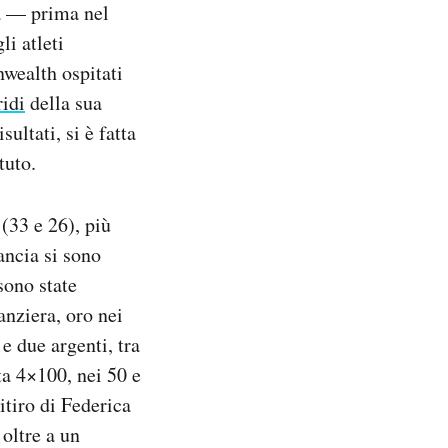
ia — prima nel
i atleti
nwealth ospitati
ridi
della sua
ultati, si è fatta
tuto.
(33 e 26), più
ancia si sono
sono state
anziera, oro nei
e due argenti, tra
tta 4×100, nei 50 e
itiro di Federica
 oltre a un