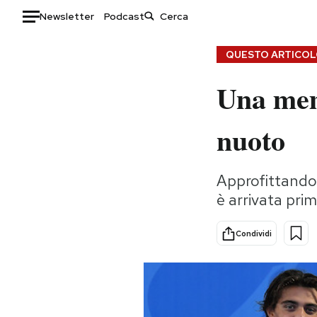
Newsletter
Podcast
Auto
QUESTO ARTICOLO
Una mem
HOME
Italia
Moda
nuoto
Mondo
Libri
Politica
Consumismi
Approfittando 
Tecnologia
Storie/Idee
è arrivata prim
Internet
Ok Boomer!
Scienza
Media
Condividi
Cultura
Europa
Economia
Altrecose
Sport
Mondiali calcio 2026