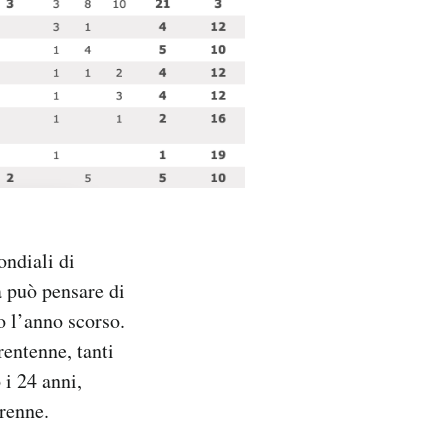
ondiali di
a può pensare di
o l’anno scorso.
rentenne, tanti
 i 24 anni,
renne.