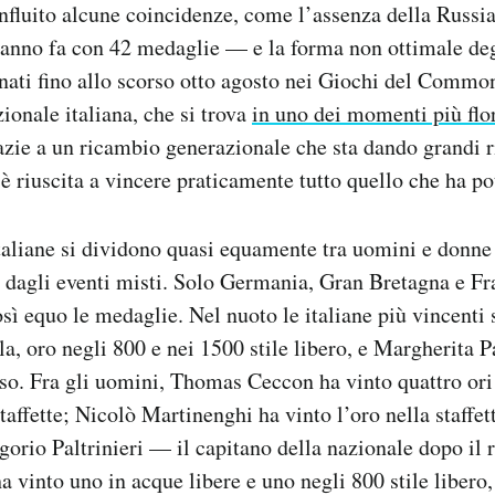
nfluito alcune coincidenze, come l’assenza della Russ
anno fa con 42 medaglie — e la forma non ottimale degl
nati fino allo scorso otto agosto nei Giochi del Commo
ionale italiana, che si trova
in uno dei momenti più flo
azie a un ricambio generazionale che sta dando grandi ris
 è riuscita a vincere praticamente tutto quello che ha po
aliane si dividono quasi equamente tra uomini e donne 
te dagli eventi misti. Solo Germania, Gran Bretagna e Fr
sì equo le medaglie. Nel nuoto le italiane più vincenti 
, oro negli 800 e nei 1500 stile libero, e Margherita P
so. Fra gli uomini, Thomas Ceccon ha vinto quattro ori 
staffette; Nicolò Martinenghi ha vinto l’oro nella staffe
gorio Paltrinieri — il capitano della nazionale dopo il r
 vinto uno in acque libere e uno negli 800 stile libero,