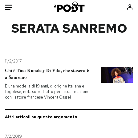
Auto
SERATA SANREMO
HOME
Italia
Moda
Mondo
Libri
11/2/2017
Politica
Consumismi
Chi è Tina Kunakey Di Vita, che stasera è
a Sanremo
Tecnologia
Storie/Idee
È una modella di 19 anni, di origine italiana e
Internet
Ok Boomer!
togolese, nota soprattutto per la sua relazione
Scienza
Media
con l'attore francese Vincent Cassel
Cultura
Europa
Economia
Altrecose
Altri articoli su questo argomento
Sport
Mondiali calcio 2026
7/2/2019