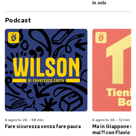
in aula
Podcast
6 agosto 26
-
58 min
6 agosto 26
-
12 min
Fare sicurezza senza fare paura
Ma in Giappone n
mai?! con Flavio Pa