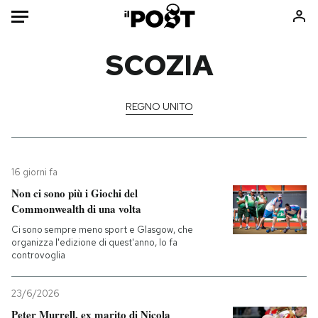
Auto
SCOZIA
HOME
REGNO UNITO
Italia
Moda
Mondo
Libri
Politica
Consumismi
16 giorni fa
Tecnologia
Storie/Idee
Non ci sono più i Giochi del
Internet
Ok Boomer!
Commonwealth di una volta
Scienza
Media
Ci sono sempre meno sport e Glasgow, che
Cultura
Europa
organizza l'edizione di quest'anno, lo fa
controvoglia
Economia
Altrecose
Sport
Mondiali calcio 2026
23/6/2026
Peter Murrell, ex marito di Nicola