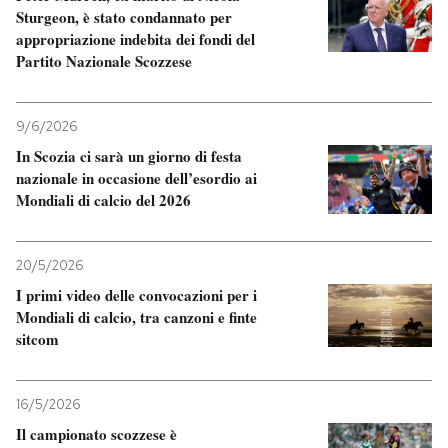
Sturgeon, è stato condannato per
appropriazione indebita dei fondi del
PODCAST
Partito Nazionale Scozzese
NEWSLETTER
9/6/2026
In Scozia ci sarà un giorno di festa
I MIEI PREFERITI
nazionale in occasione dell’esordio ai
Mondiali di calcio del 2026
SHOP
20/5/2026
I primi video delle convocazioni per i
CALENDARIO
Mondiali di calcio, tra canzoni e finte
sitcom
AREA PERSONALE
16/5/2026
Entra
Il campionato scozzese è