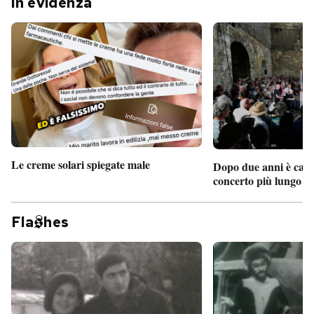
In evidenza
Le creme solari spiegate male
Dopo due anni è camb
concerto più lungo d
Fla
hes