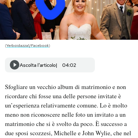
PODCAST
NEWSLETTER
(
Yerboidazza1/Facebook
)
I MIEI PREFERITI
Ascolta l'articolo
04:02
SHOP
Sfogliare un vecchio album di matrimonio e non
CALENDARIO
ricordare chi fosse una delle persone invitate è
un’esperienza relativamente comune. Lo è molto
meno non riconoscere nelle foto un invitato a un
AREA PERSONALE
matrimonio che si è svolto da poco. È successo a
Area Personale
due sposi scozzesi, Michelle e John Wylie, che nel
Newsletter