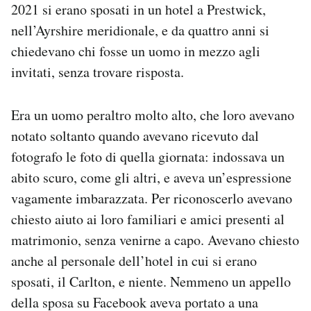
2021 si erano sposati in un hotel a Prestwick,
Notifiche mobile
nell’Ayrshire meridionale, e da quattro anni si
Regala il Post
Hai bisogno di aiuto?
chiedevano chi fosse un uomo in mezzo agli
Esci
invitati, senza trovare risposta.
Era un uomo peraltro molto alto, che loro avevano
notato soltanto quando avevano ricevuto dal
fotografo le foto di quella giornata: indossava un
abito scuro, come gli altri, e aveva un’espressione
vagamente imbarazzata. Per riconoscerlo avevano
chiesto aiuto ai loro familiari e amici presenti al
matrimonio, senza venirne a capo. Avevano chiesto
anche al personale dell’hotel in cui si erano
sposati, il Carlton, e niente. Nemmeno un appello
della sposa su Facebook aveva portato a una