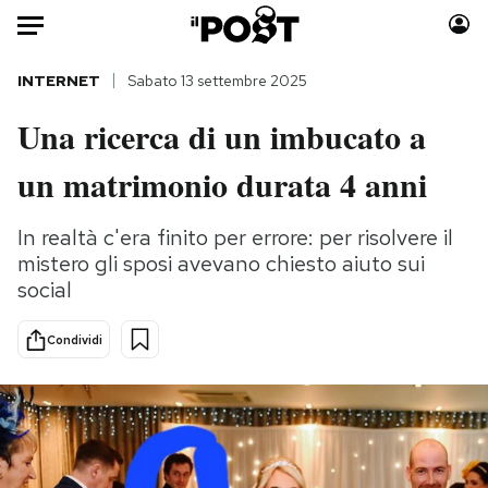
Auto
INTERNET
Sabato 13 settembre 2025
Una ricerca di un imbucato a
HOME
un matrimonio durata 4 anni
Italia
Moda
Mondo
Libri
In realtà c'era finito per errore: per risolvere il
Politica
Consumismi
mistero gli sposi avevano chiesto aiuto sui
Tecnologia
Storie/Idee
social
Internet
Ok Boomer!
Scienza
Media
Condividi
Cultura
Europa
Economia
Altrecose
Sport
Mondiali calcio 2026