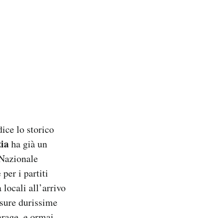
ice lo storico
ia
ha già un
o Nazionale
per i partiti
 locali all’arrivo
sure durissime
arage, e ormai