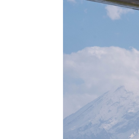
PODCAST
NEWSLETTER
I MIEI PREFERITI
SHOP
CALENDARIO
AREA PERSONALE
Area Personale
Newsletter