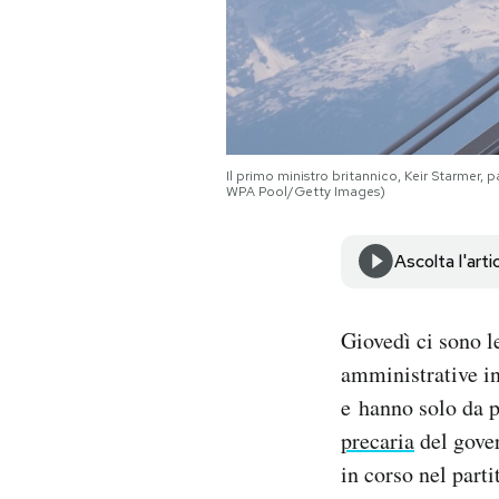
Notifiche mobile
Regala il Post
Hai bisogno di aiuto?
Esci
Il primo ministro britannico, Keir Starmer
WPA Pool/Getty Images)
Ascolta l'arti
Giovedì ci sono l
amministrative in 
e hanno solo da 
precaria
del gover
in corso nel parti