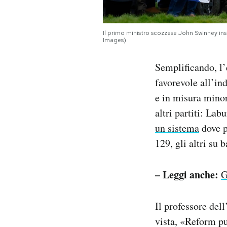
Il primo ministro scozzese John Swinney insi
Images)
Semplificando, l’
favorevole all’in
e in misura minor
altri partiti: La
un sistema
dove p
129, gli altri su 
– Leggi anche:
G
Il professore del
vista, «Reform pu