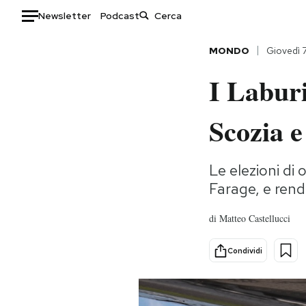
Newsletter
Podcast
Auto
MONDO
Giovedì 
I Laburi
HOME
Italia
Moda
Scozia e
Mondo
Libri
Politica
Consumismi
Le elezioni di 
Tecnologia
Storie/Idee
Farage, e rend
Internet
Ok Boomer!
Scienza
Media
di
Matteo Castellucci
Cultura
Europa
Condividi
Economia
Altrecose
Sport
Mondiali calcio 2026