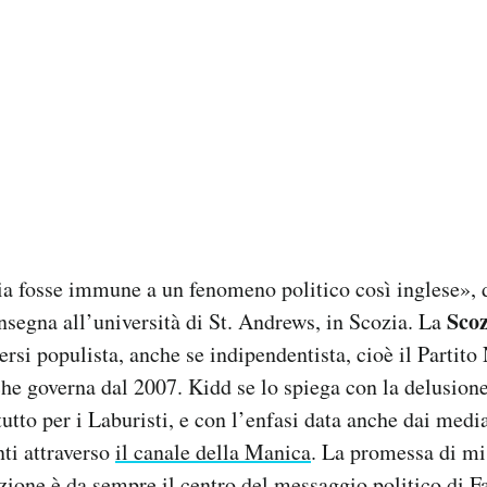
a fosse immune a un fenomeno politico così inglese», d
Scoz
nsegna all’università di St. Andrews, in Scozia. La
versi populista, anche se indipendentista, cioè il Partit
e governa dal 2007. Kidd se lo spiega con la delusione 
tutto per i Laburisti, e con l’enfasi data anche dai media
ti attraverso
il canale della Manica
. La promessa di mi
ione è da sempre il centro del messaggio politico di F