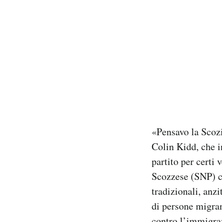
«Pensavo la Scozi
Colin Kidd, che i
partito per certi 
Scozzese (SNP) ch
tradizionali, anzi
di persone migran
contro l’immigraz