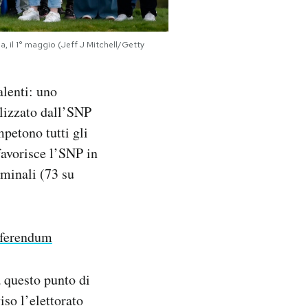
a, il 1° maggio (Jeff J Mitchell/Getty
alenti: uno
olizzato dall’SNP
mpetono tutti gli
favorisce l’SNP in
ominali (73 su
referendum
 questo punto di
so l’elettorato