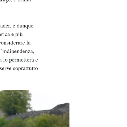
eader, e dunque
orica e più
considerare la
’indipendenza,
n lo permetterà
e
serve soprattutto