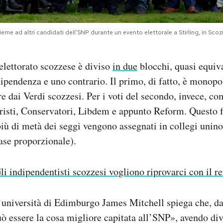
eme ad altri candidati dell’SNP durante un evento elettorale a Stirling, in Scozi
elettorato scozzese è diviso
in due
blocchi, quasi equiv
dipendenza e uno contrario. Il primo, di fatto, è monop
e dai Verdi scozzesi. Per i voti del secondo, invece, co
buristi, Conservatori, Libdem e appunto Reform. Questo 
iù di metà dei seggi vengono assegnati in collegi unin
base proporzionale).
li indipendentisti scozzesi vogliono riprovarci con il 
l’università di Edimburgo James Mitchell spiega che, da
ò essere la cosa migliore capitata all’SNP», avendo divi