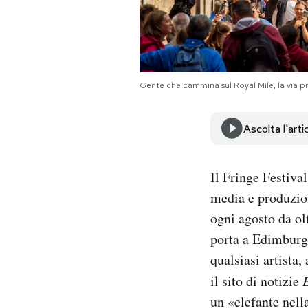
Notifiche mobile
Regala il Post
Hai bisogno di aiuto?
Esci
Gente che cammina sul Royal Mile, la via 
Ascolta l'arti
Il Fringe Festiva
media e produzion
ogni agosto da ol
porta a Edimburg
qualsiasi artista,
il sito di notizie
un «elefante nella