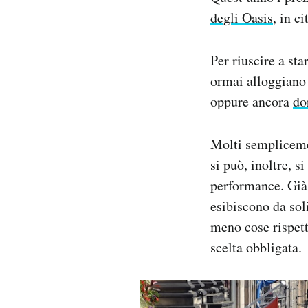
degli Oasis
, in ci
Per riuscire a star
ormai alloggiano 
oppure ancora
do
Molti semplicemen
si può, inoltre, s
performance. Già 
esibiscono da sol
meno cose rispett
scelta obbligata.