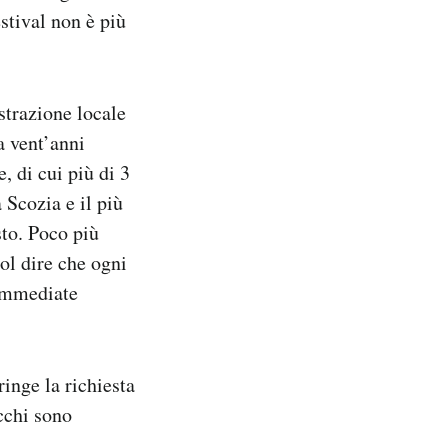
stival non è più
strazione locale
 a vent’anni
, di cui più di 3
 Scozia e il più
sto. Poco più
ol dire che ogni
 immediate
inge la richiesta
cchi sono