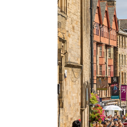
PODCAST
NEWSLETTER
I MIEI PREFERITI
SHOP
CALENDARIO
AREA PERSONALE
Area Personale
Newsletter