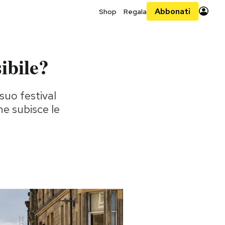
Abbonati
Shop
Regala
ibile?
suo festival
ne subisce le