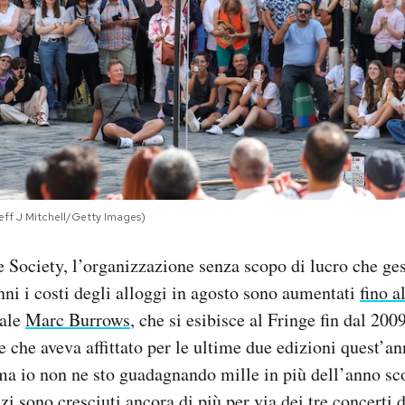
Jeff J Mitchell/Getty Images)
 Society, l’organizzazione senza scopo di lucro che gesti
anni i costi degli alloggi in agosto sono aumentati
fino a
cale
Marc Burrows
, che si esibisce al Fringe fin dal 200
 che aveva affittato per le ultime due edizioni quest’a
«ma io non ne sto guadagnando mille in più dell’anno sc
zi sono cresciuti ancora di più per via dei tre concerti 