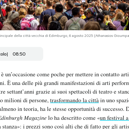
principale della città vecchia di Edimburgo, 6 agosto 2025 (Athanasios Gioump
colo
08:50
l è un’occasione come poche per mettere in contatto arti
i. È una delle più grandi manifestazioni di arti perfor
tre settant’anni grazie ai suoi spettacoli di teatro e st
o milioni di persone,
trasformando la città
in uno spazi
 almeno in teoria, ha le stesse opportunità di successo. D
Edinburgh Magazine
lo ha descritto come «
un festival 
 stanza»: i prezzi sono così alti che di fatto per gli art