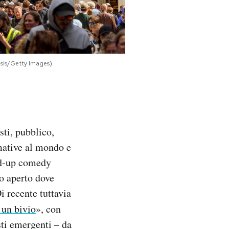
asis/Getty Images)
sti, pubblico,
mative al mondo e
and-up comedy
o aperto dove
i recente tuttavia
a un bivio
», con
isti emergenti – da