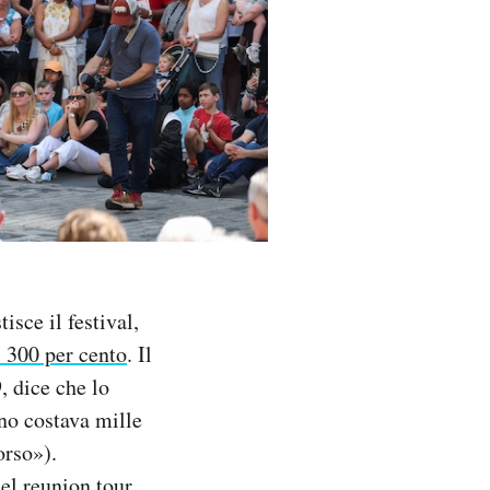
sce il festival,
l 300 per cento
. Il
9, dice che lo
nno costava mille
orso»).
del
reunion tour