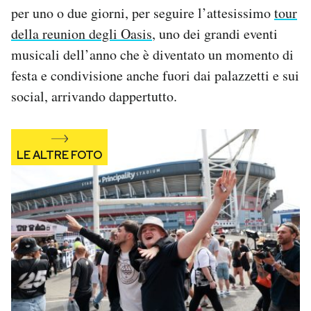
per uno o due giorni, per seguire l’attesissimo
tour
Notifiche mobile
Regala il Post
della reunion degli Oasis
, uno dei grandi eventi
Hai bisogno di aiuto?
musicali dell’anno che è diventato un momento di
Esci
festa e condivisione anche fuori dai palazzetti e sui
social, arrivando dappertutto.