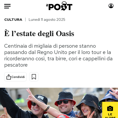
Auto
CULTURA
Lunedì 11 agosto 2025
È l’estate degli Oasis
HOME
Italia
Moda
Centinaia di migliaia di persone stanno
passando dal Regno Unito per il loro tour e la
Mondo
Libri
ricorderanno così, tra birre, cori e cappellini da
Politica
Consumismi
pescatore
Tecnologia
Storie/Idee
Internet
Ok Boomer!
Condividi
Scienza
Media
Cultura
Europa
Economia
Altrecose
Sport
Mondiali calcio 2026
LE
ALTRE