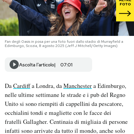
FOTO
PODCAST
NEWSLETTER
Fan degli Oasis in posa per una foto fuori dallo stadio di Murrayfield a
Edimburgo, Scozia, 8 agosto 2025 (Jeff J Mitchell/Getty Images)
I MIEI PREFERITI
Ascolta l'articolo
07:01
SHOP
Da
Cardiff
a Londra, da
Manchester
a Edimburgo,
CALENDARIO
nelle ultime settimane le strade e i pub del Regno
Unito si sono riempiti di cappellini da pescatore,
AREA PERSONALE
occhialini tondi e magliette con le facce dei
fratelli Gallagher. Centinaia di migliaia di persone
Area Personale
infatti sono arrivate da tutto il mondo, anche solo
Newsletter