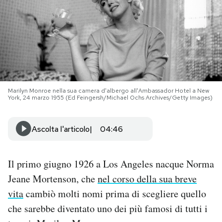
PODCAST
NEWSLETTER
I MIEI PREFERITI
Marilyn Monroe nella sua camera d'albergo all'Ambassador Hotel a New
York, 24 marzo 1955 (Ed Feingersh/Michael Ochs Archives/Getty Images)
SHOP
Ascolta l'articolo
04:46
CALENDARIO
Il primo giugno 1926 a Los Angeles nacque Norma
Jeane Mortenson, che
nel corso della sua breve
AREA PERSONALE
vita
cambiò molti nomi prima di scegliere quello
Area Personale
che sarebbe diventato uno dei più famosi di tutti i
Newsletter