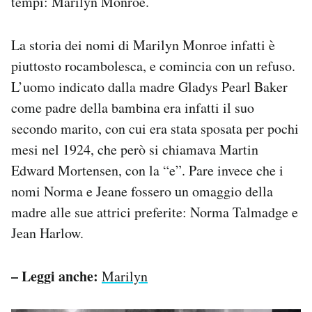
tempi: Marilyn Monroe.
Notifiche mobile
Regala il Post
La storia dei nomi di Marilyn Monroe infatti è
Hai bisogno di aiuto?
piuttosto rocambolesca, e comincia con un refuso.
Esci
L’uomo indicato dalla madre Gladys Pearl Baker
come padre della bambina era infatti il suo
secondo marito, con cui era stata sposata per pochi
mesi nel 1924, che però si chiamava Martin
Edward Mortensen, con la “e”. Pare invece che i
nomi Norma e Jeane fossero un omaggio della
madre alle sue attrici preferite: Norma Talmadge e
Jean Harlow.
– Leggi anche:
Marilyn