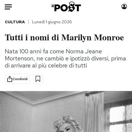
Auto
CULTURA
Lunedì 1 giugno 2026
Tutti i nomi di Marilyn Monroe
HOME
Italia
Moda
Nata 100 anni fa come Norma Jeane
Mortenson, ne cambiò e ipotizzò diversi, prima
Mondo
Libri
di arrivare al più celebre di tutti
Politica
Consumismi
Tecnologia
Storie/Idee
Condividi
Internet
Ok Boomer!
Scienza
Media
Cultura
Europa
Economia
Altrecose
Sport
Mondiali calcio 2026