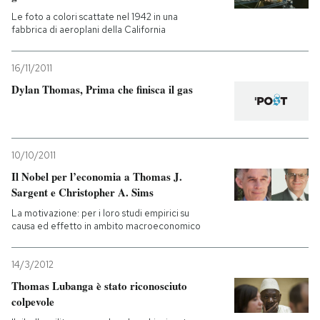
Le foto a colori scattate nel 1942 in una
PODCAST
fabbrica di aeroplani della California
16/11/2011
NEWSLETTER
Dylan Thomas, Prima che finisca il gas
I MIEI PREFERITI
10/10/2011
SHOP
Il Nobel per l’economia a Thomas J.
Sargent e Christopher A. Sims
La motivazione: per i loro studi empirici su
CALENDARIO
causa ed effetto in ambito macroeconomico
AREA PERSONALE
14/3/2012
Thomas Lubanga è stato riconosciuto
Entra
colpevole