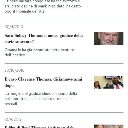
Il ribelle militare congolese ha schiavizzato e
arruolato decine di bambini soldato, ha detto
oggi il Tribunale dell'Aja
30/4/2010
Sarà Sidney Thomas il nuovo giudice della
corte suprema?
Obama lo ha già incontrato per discutere
dell'incarico
20/10/2010
Il caso Clarence Thomas, diciannove anni
dopo
La moglie del giudice chiede le scuse della
collaboratrice che lo accusò di molestie
sessuali
18/4/2012
Il film di Paul Thomas Anderson si fa