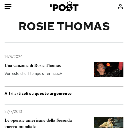
Auto
ROSIE THOMAS
HOME
Italia
Moda
Mondo
Libri
14/5/2024
Politica
Consumismi
Una canzone di Rosie Thomas
Tecnologia
Storie/Idee
Vorreste che il tempo si fermasse?
Internet
Ok Boomer!
Scienza
Media
Altri articoli su questo argomento
Cultura
Europa
Economia
Altrecose
27/7/2013
Sport
Mondiali calcio 2026
Le operaie americane della Seconda
guerra mondiale