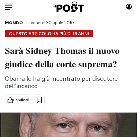
Auto
MONDO
Venerdì 30 aprile 2010
QUESTO ARTICOLO HA PIÙ DI
16 ANNI
HOME
Sarà Sidney Thomas il nuovo
Italia
Moda
giudice della corte suprema?
Mondo
Libri
Politica
Consumismi
Obama lo ha già incontrato per discutere
Tecnologia
Storie/Idee
dell'incarico
Internet
Ok Boomer!
Scienza
Media
Condividi
Cultura
Europa
Economia
Altrecose
Sport
Mondiali calcio 2026