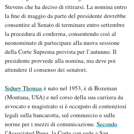
Notifiche mobile
Stevens che ha deciso di ritirarsi. La nomina entro
Regala il Post
la fine di maggio da parte del presidente dovrebbe
Hai bisogno di aiuto?
consentire al Senato di terminare entro settembre
Esci
la procedura di conferma, consentendo così al
neonominato di partecipare alla nuova sessione
della Corte Suprema prevista per l’autunno. Il
presidente provvede alla nomina, ma deve poi
attendere il consenso dei senatori.
Sidney Thomas
è nato nel 1953, è di Bozeman
(Montana, USA) e nel corso della sua carriera da
avvocato e magistrato si è occupato di contenziosi
legali sulla bancarotta, sul commercio e sulle
norme per i mezzi di comunicazione.
Secondo
l’Associated Press, la Corte con sede a San