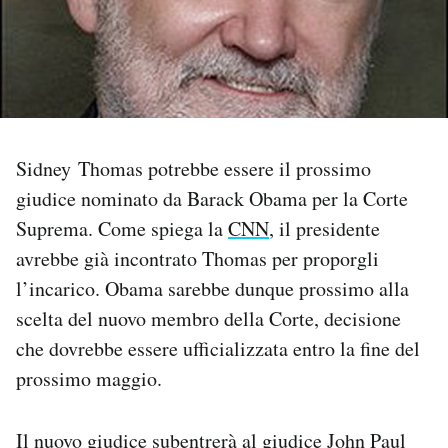
PODCAST
NEWSLETTER
Sidney Thomas potrebbe essere il prossimo
I MIEI PREFERITI
giudice nominato da Barack Obama per la Corte
Suprema. Come spiega la
CNN
, il presidente
SHOP
avrebbe già incontrato Thomas per proporgli
l’incarico. Obama sarebbe dunque prossimo alla
CALENDARIO
scelta del nuovo membro della Corte, decisione
che dovrebbe essere ufficializzata entro la fine del
AREA PERSONALE
prossimo maggio.
Area Personale
Il nuovo giudice subentrerà al giudice John Paul
Newsletter