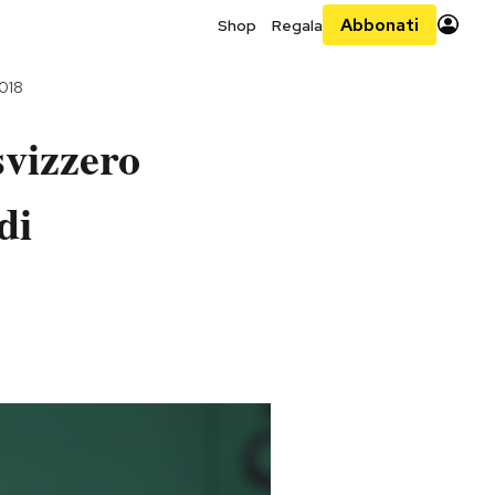
Abbonati
Shop
Regala
2018
svizzero
di