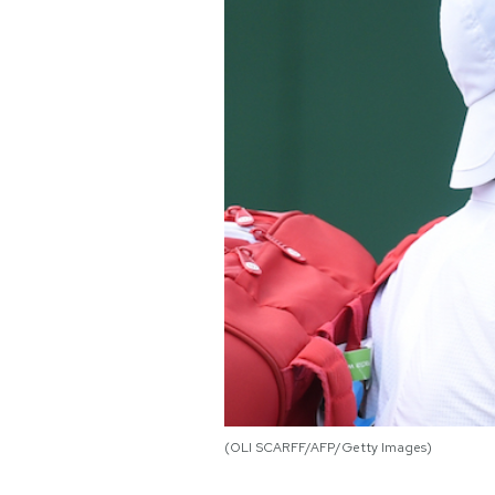
PODCAST
NEWSLETTER
I MIEI PREFERITI
SHOP
CALENDARIO
AREA PERSONALE
(OLI SCARFF/AFP/Getty Images)
Area Personale
Newsletter