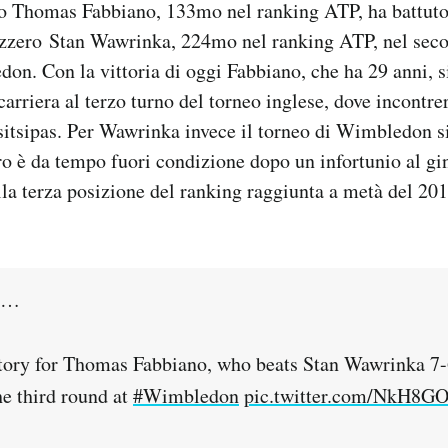
ano Thomas Fabbiano, 133mo nel ranking ATP, ha battuto 
vizzero Stan Wawrinka, 224mo nel ranking ATP, nel seco
on. Con la vittoria di oggi Fabbiano, che ha 29 anni, si
carriera al terzo turno del torneo inglese, dove incontrer
itsipas. Per Wawrinka invece il torneo di Wimbledon si
ero è da tempo fuori condizione dopo un infortunio al gi
lla terza posizione del ranking raggiunta a metà del 201
ob…
ctory for Thomas Fabbiano, who beats Stan Wawrinka 7-6
he third round at
#Wimbledon
pic.twitter.com/NkH8