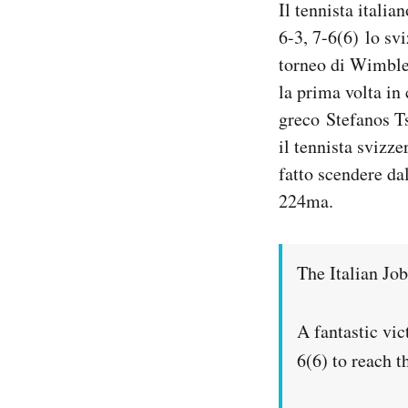
Il tennista itali
Notifiche mobile
6-3, 7-6(6) lo s
Regala il Post
torneo di Wimbled
Hai bisogno di aiuto?
Esci
la prima volta in 
greco Stefanos Ts
il tennista svizz
fatto scendere da
224ma.
The Italian J
A fantastic vi
6(6) to reach t