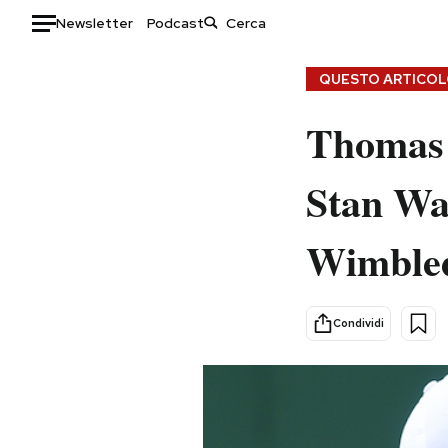
Newsletter
Podcast
Auto
QUESTO ARTICOLO
HOME
Thomas 
Italia
Moda
Stan Wa
Mondo
Libri
Politica
Consumismi
Wimble
Tecnologia
Storie/Idee
Internet
Ok Boomer!
Scienza
Media
Condividi
Cultura
Europa
Economia
Altrecose
Sport
Mondiali calcio 2026