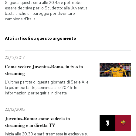
Si gioca questa sera alle 20.45 e potrebbe
essere decisiva per lo Scudetto: alla Juventus
PODCAST
basta anche un pareggio per diventare
campione d'Italia
NEWSLETTER
Altri articoli su questo argomento
I MIEI PREFERITI
23/12/2017
Come vedere Juventus-Roma, in tv o in
SHOP
streaming
L'ultima partita di questa giornata di Serie A, e
la più importante, comincia alle 20.45: le
CALENDARIO
informazioni per seguirla in diretta
22/12/2018
AREA PERSONALE
Juventus-Roma: come vederla in
streaming e in diretta TV
Entra
Inizia alle 20.30 e sarà trasmessa in esclusiva su