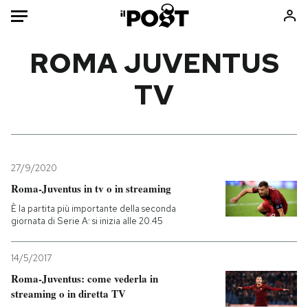
Auto
ROMA JUVENTUS
TV
HOME
Italia
Moda
Mondo
Libri
Politica
Consumismi
27/9/2020
Tecnologia
Storie/Idee
Roma-Juventus in tv o in streaming
Internet
Ok Boomer!
È la partita più importante della seconda
Scienza
Media
giornata di Serie A: si inizia alle 20.45
Cultura
Europa
Economia
Altrecose
14/5/2017
Sport
Mondiali calcio 2026
Roma-Juventus: come vederla in
streaming o in diretta TV