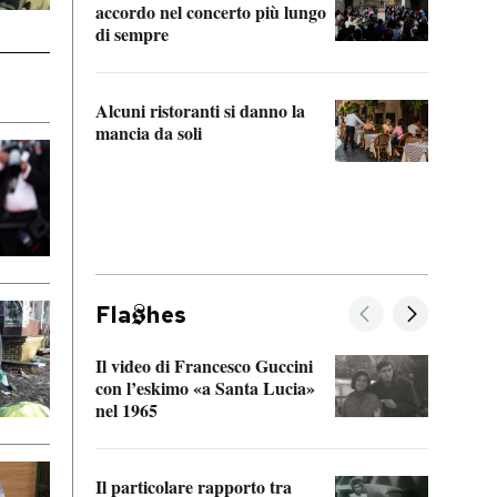
accordo nel concerto più lungo
di sempre
Il ci
parla
Alcuni ristoranti si danno la
nessu
mancia da soli
Fla
hes
Il video di Francesco Guccini
Sulla
con l’eskimo «a Santa Lucia»
vorti
nel 1965
veder
Il particolare rapporto tra
La ve