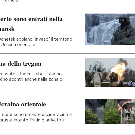
erto sono entrati nella
hansk
onetsk abbiano "invaso" il territorio
n Ucraina orientale
ma della tregua
cessate il fuoco: i ribelli stanno
sono scontri anche nella zona di
Ucraina orientale
ersone sono rimaste uccise vicino a
orussi: intanto Putin è arrivato in