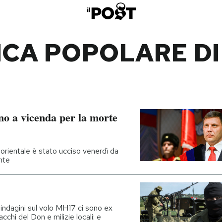
CA POPOLARE D
no a vicenda per la morte
ina orientale è stato ucciso venerdì da
nte
 indagini sul volo MH17 ci sono ex
acchi del Don e milizie locali: e