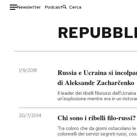
Newsletter
Podcast
Auto
REPUBBLI
HOME
Italia
Moda
Mondo
Libri
Politica
Consumismi
1/9/2018
Russia e Ucraina si incolpa
Tecnologia
Storie/Idee
di Aleksandr Zacharčenko
Internet
Ok Boomer!
Il leader dei ribelli filorussi dell'Ucra
Scienza
Media
un'esplosione mentre era in un ristora
Cultura
Europa
Economia
Altrecose
20/7/2014
Chi sono i ribelli filo-russi?
Sport
Mondiali calcio 2026
Tra coloro che da giorni ostacolano le
colonnelli dei servizi segreti russi, cos