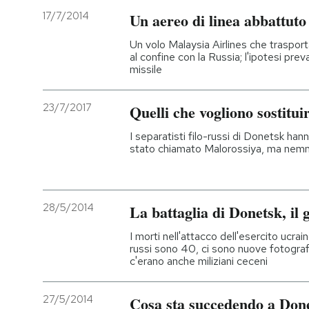
17/7/2014
Un aereo di linea abbattuto
Un volo Malaysia Airlines che traspor
al confine con la Russia; l'ipotesi pre
missile
23/7/2017
Quelli che vogliono sostitui
I separatisti filo-russi di Donetsk ha
stato chiamato Malorossiya, ma nem
28/5/2014
La battaglia di Donetsk, il
I morti nell'attacco dell'esercito ucrai
russi sono 40, ci sono nuove fotografi
c'erano anche miliziani ceceni
27/5/2014
Cosa sta succedendo a Don