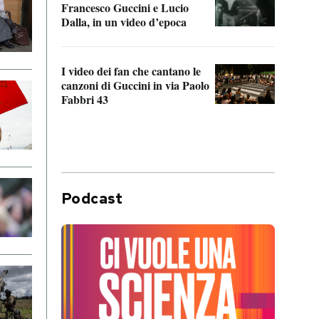
Francesco Guccini e Lucio
“Loco
Dalla, in un video d’epoca
Franc
I video dei fan che cantano le
Il de
canzoni di Guccini in via Paolo
Edoar
Fabbri 43
cappi
Podcast