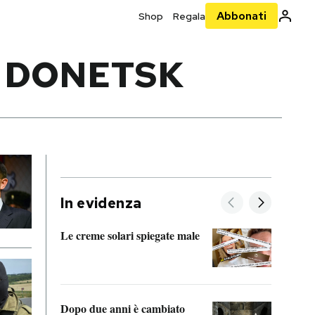
Abbonati
Shop
Regala
I DONETSK
In evidenza
Le creme solari spiegate male
FitAc
guerr
Dopo due anni è cambiato
A cos