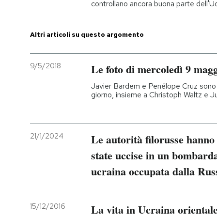
controllano ancora buona parte dell'Uc
PODCAST
Altri articoli su questo argomento
NEWSLETTER
9/5/2018
Le foto di mercoledì 9 mag
I MIEI PREFERITI
Javier Bardem e Penélope Cruz sono 
giorno, insieme a Christoph Waltz e 
SHOP
21/1/2024
Le autorità filorusse hanno
CALENDARIO
state uccise in un bombard
ucraina occupata dalla Rus
AREA PERSONALE
Entra
15/12/2016
La vita in Ucraina orientale