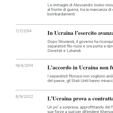
Le immagini di Alessandro Iovino mostr
al fronte di guerra, tra la mancanza di 
bombardamenti
7/7/2014
In Ucraina l’esercito avanza
Dopo Sloviansk, il governo ha riconqui
separatisti filo-russi e ora punta a rip
Donetsk e Luhansk
19/4/2014
L’accordo in Ucraina non f
I separatisti filorussi non vogliono and
del paese, gli Stati Uniti hanno minac
8/9/2022
L’Ucraina prova a contratt
Un po' a sorpresa, approfittando del 
sue forze a sud per difendere Kherso