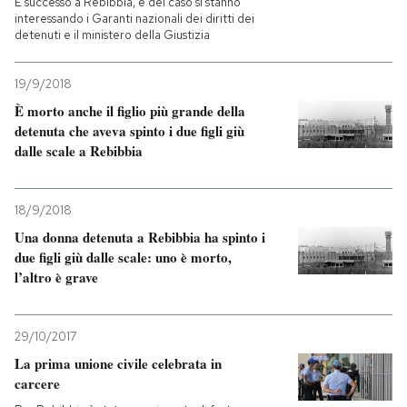
È successo a Rebibbia, e del caso si stanno
interessando i Garanti nazionali dei diritti dei
detenuti e il ministero della Giustizia
PODCAST
19/9/2018
NEWSLETTER
È morto anche il figlio più grande della
detenuta che aveva spinto i due figli giù
dalle scale a Rebibbia
I MIEI PREFERITI
18/9/2018
SHOP
Una donna detenuta a Rebibbia ha spinto i
due figli giù dalle scale: uno è morto,
l’altro è grave
CALENDARIO
AREA PERSONALE
29/10/2017
La prima unione civile celebrata in
Entra
carcere