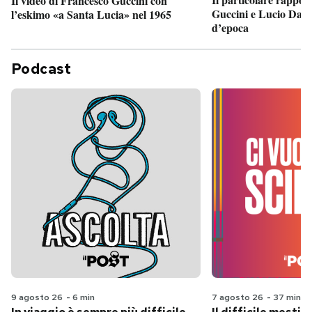
Il video di Francesco Guccini con
Guccini e Lucio Dalla
l’eskimo «a Santa Lucia» nel 1965
d’epoca
Podcast
9 agosto 26
-
6 min
7 agosto 26
-
37 min