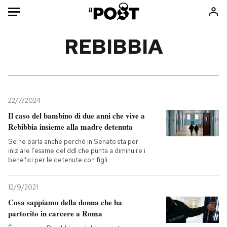
Auto
REBIBBIA
HOME
Italia
Moda
Mondo
Libri
22/7/2024
Politica
Consumismi
Il caso del bambino di due anni che vive a
Rebibbia insieme alla madre detenuta
Tecnologia
Storie/Idee
Se ne parla anche perché in Senato sta per
Internet
Ok Boomer!
iniziare l'esame del ddl che punta a diminuire i
Scienza
Media
benefici per le detenute con figli
Cultura
Europa
Economia
Altrecose
12/9/2021
Cosa sappiamo della donna che ha
Sport
Mondiali calcio 2026
partorito in carcere a Roma