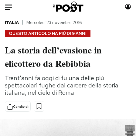
Auto
ITALIA
Mercoledì 23 novembre 2016
QUESTO ARTICOLO HA PIÙ DI
9 ANNI
HOME
La storia dell’evasione in
Italia
Moda
elicottero da Rebibbia
Mondo
Libri
Politica
Consumismi
Trent'anni fa oggi ci fu una delle più
Tecnologia
Storie/Idee
spettacolari fughe dal carcere della storia
Internet
Ok Boomer!
italiana, nel cielo di Roma
Scienza
Media
Cultura
Europa
Condividi
Economia
Altrecose
Sport
Mondiali calcio 2026