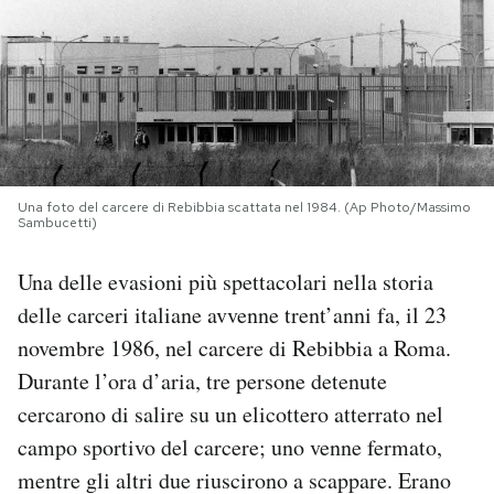
PODCAST
NEWSLETTER
I MIEI PREFERITI
Una foto del carcere di Rebibbia scattata nel 1984. (Ap Photo/Massimo
Sambucetti)
SHOP
Una delle evasioni più spettacolari nella storia
delle carceri italiane avvenne trent’anni fa, il 23
CALENDARIO
novembre 1986, nel carcere di Rebibbia a Roma.
Durante l’ora d’aria, tre persone detenute
AREA PERSONALE
cercarono di salire su un elicottero atterrato nel
campo sportivo del carcere; uno venne fermato,
Area Personale
mentre gli altri due riuscirono a scappare. Erano
Newsletter