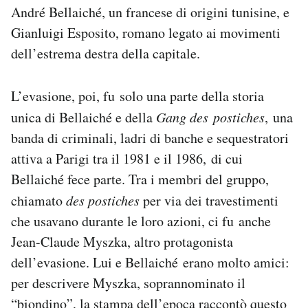
André Bellaiché, un francese di origini tunisine, e
Notifiche mobile
Regala il Post
Gianluigi Esposito, romano legato ai movimenti
Hai bisogno di aiuto?
dell’estrema destra della capitale.
Esci
L’evasione, poi, fu solo una parte della storia
unica di Bellaiché e della
Gang des postiches
, una
banda di criminali, ladri di banche e sequestratori
attiva a Parigi tra il 1981 e il 1986, di cui
Bellaiché fece parte. Tra i membri del gruppo,
chiamato
des postiches
per via dei travestimenti
che usavano durante le loro azioni, ci fu anche
Jean-Claude Myszka, altro protagonista
dell’evasione. Lui e Bellaiché erano molto amici:
per descrivere Myszka, soprannominato il
“biondino”, la stampa dell’epoca raccontò questo