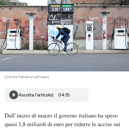
PODCAST
NEWSLETTER
I MIEI PREFERITI
SHOP
(Cecilia Fabiano/LaPresse)
CALENDARIO
Ascolta l'articolo
04:15
AREA PERSONALE
Dall’inizio di marzo il governo italiano ha speso
Area Personale
quasi 1,8 miliardi di euro per ridurre le accise sui
Newsletter