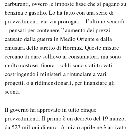
carburanti, ovvero le imposte fisse che si pagano su
Notifiche mobile
benzina e gasolio. Lo ha fatto con una serie di
Regala il Post
Hai bisogno di aiuto?
provvedimenti via via prorogati –
l’ultimo venerdì
Esci
– pensati per contenere l’aumento dei prezzi
causato dalla guerra in Medio Oriente e dalla
chiusura dello stretto di Hormuz. Queste misure
cercano di dare sollievo ai consumatori, ma sono
molto costose: finora i soldi sono stati trovati
costringendo i ministeri a rinunciare a vari
progetti, o a ridimensionarli, per finanziare gli
sconti.
Il governo ha approvato in tutto cinque
provvedimenti. Il primo è un decreto del 19 marzo,
da 527 milioni di euro. A inizio aprile ne è arrivato