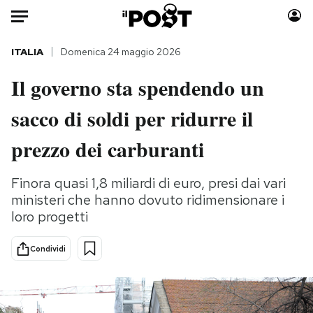
Auto
ITALIA
Domenica 24 maggio 2026
Il governo sta spendendo un
HOME
sacco di soldi per ridurre il
Italia
Moda
Mondo
Libri
prezzo dei carburanti
Politica
Consumismi
Tecnologia
Storie/Idee
Finora quasi 1,8 miliardi di euro, presi dai vari
ministeri che hanno dovuto ridimensionare i
Internet
Ok Boomer!
loro progetti
Scienza
Media
Cultura
Europa
Condividi
Economia
Altrecose
Sport
Mondiali calcio 2026