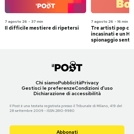
7 agosto 26
-
37 min
7 agosto 26
-
16 min
Il difficile mestiere di ripetersi
Tre artisti pop ch
incasinati e un Hit
spionaggio senti
Chi siamo
Pubblicità
Privacy
Gestisci le preferenze
Condizioni d'uso
Dichiarazione di accessibilità
Il Post è una testata registrata presso il Tribunale di Milano, 419 del
28 settembre 2009 - ISSN 2610-9980
Abbonati