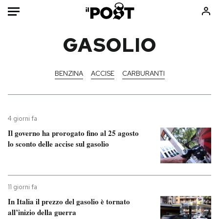
Auto
GASOLIO
HOME
BENZINA
ACCISE
CARBURANTI
Italia
Moda
Mondo
Libri
Politica
Consumismi
4 giorni fa
Tecnologia
Storie/Idee
Il governo ha prorogato fino al 25 agosto
Internet
Ok Boomer!
lo sconto delle accise sul gasolio
Scienza
Media
Cultura
Europa
Economia
Altrecose
11 giorni fa
Sport
Mondiali calcio 2026
In Italia il prezzo del gasolio è tornato
all’inizio della guerra