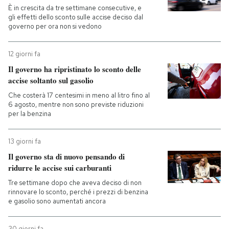
È in crescita da tre settimane consecutive, e
gli effetti dello sconto sulle accise deciso dal
PODCAST
governo per ora non si vedono
12 giorni fa
NEWSLETTER
Il governo ha ripristinato lo sconto delle
accise soltanto sul gasolio
I MIEI PREFERITI
Che costerà 17 centesimi in meno al litro fino al
6 agosto, mentre non sono previste riduzioni
per la benzina
SHOP
13 giorni fa
CALENDARIO
Il governo sta di nuovo pensando di
ridurre le accise sui carburanti
Tre settimane dopo che aveva deciso di non
AREA PERSONALE
rinnovare lo sconto, perché i prezzi di benzina
e gasolio sono aumentati ancora
Entra
30 giorni fa