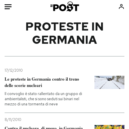
Auto
PROTESTE IN
GERMANIA
HOME
Italia
Moda
Mondo
Libri
Politica
Consumismi
17/12/2010
Tecnologia
Storie/Idee
Le proteste in Germania contro il treno
Internet
Ok Boomer!
delle scorie nucleari
Scienza
Media
Il convoglio è stato rallentato da un gruppo di
Cultura
Europa
ambientalisti, che si sono seduti sui binari nel
mezzo di una tormenta di neve
Economia
Altrecose
Sport
Mondiali calcio 2026
8/11/2010
Contro il nucleare, di nuovo, in Germania