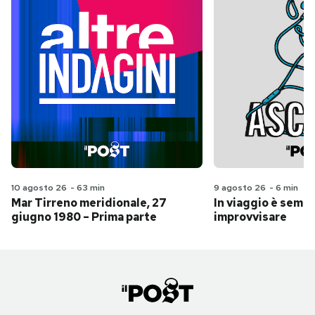
10 agosto 26
-
63 min
9 agosto 26
-
6 min
Mar Tirreno meridionale, 27
In viaggio è sempr
giugno 1980 – Prima parte
improvvisare