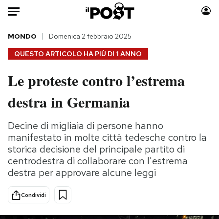
Auto
MONDO
Domenica 2 febbraio 2025
QUESTO ARTICOLO HA PIÙ DI
1 ANNO
HOME
Le proteste contro l’estrema
Italia
Moda
destra in Germania
Mondo
Libri
Politica
Consumismi
Decine di migliaia di persone hanno
Tecnologia
Storie/Idee
manifestato in molte città tedesche contro la
Internet
Ok Boomer!
storica decisione del principale partito di
Scienza
Media
centrodestra di collaborare con l'estrema
Cultura
Europa
destra per approvare alcune leggi
Economia
Altrecose
Sport
Mondiali calcio 2026
Condividi