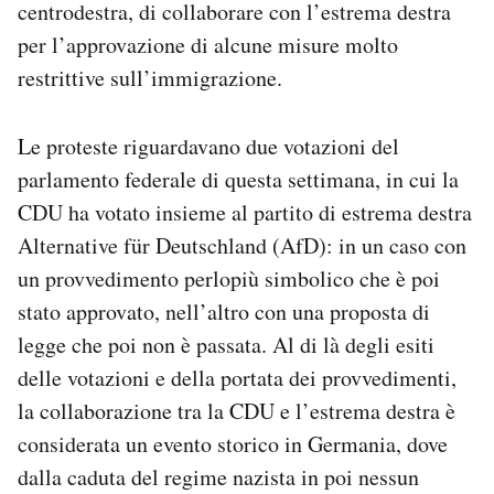
centrodestra, di collaborare con l’estrema destra
Notifiche mobile
per l’approvazione di alcune misure molto
Regala il Post
restrittive sull’immigrazione.
Hai bisogno di aiuto?
Esci
Le proteste riguardavano due votazioni del
parlamento federale di questa settimana, in cui la
CDU ha votato insieme al partito di estrema destra
Alternative für Deutschland (AfD): in un caso con
un provvedimento perlopiù simbolico che è poi
stato approvato, nell’altro con una proposta di
legge che poi non è passata. Al di là degli esiti
delle votazioni e della portata dei provvedimenti,
la collaborazione tra la CDU e l’estrema destra è
considerata un evento storico in Germania, dove
dalla caduta del regime nazista in poi nessun