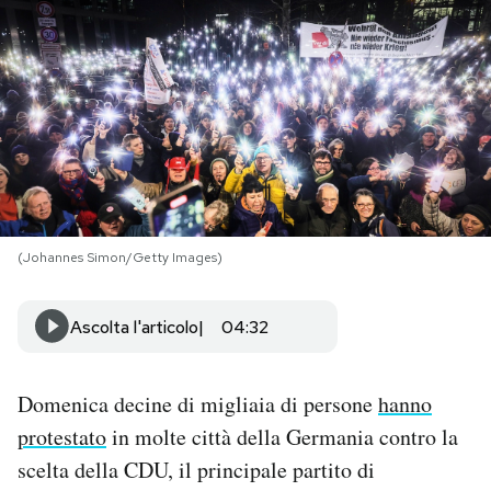
PODCAST
NEWSLETTER
I MIEI PREFERITI
(Johannes Simon/Getty Images)
SHOP
Ascolta l'articolo
04:32
CALENDARIO
Domenica decine di migliaia di persone
hanno
AREA PERSONALE
protestato
in molte città della Germania contro la
Area Personale
scelta della CDU, il principale partito di
Newsletter