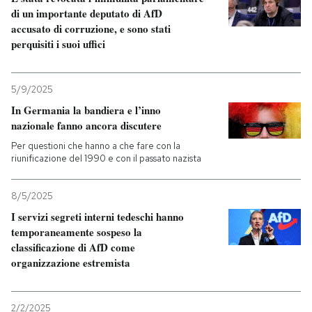
di un importante deputato di AfD
accusato di corruzione, e sono stati
PODCAST
perquisiti i suoi uffici
NEWSLETTER
5/9/2025
In Germania la bandiera e l’inno
I MIEI PREFERITI
nazionale fanno ancora discutere
Per questioni che hanno a che fare con la
riunificazione del 1990 e con il passato nazista
SHOP
8/5/2025
CALENDARIO
I servizi segreti interni tedeschi hanno
temporaneamente sospeso la
classificazione di AfD come
AREA PERSONALE
organizzazione estremista
Entra
2/2/2025