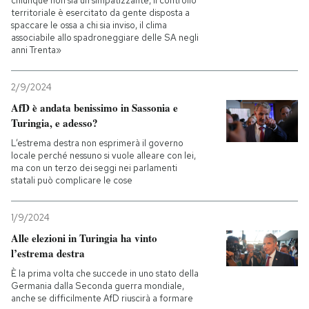
chiunque non sia un simpatizzante, il controllo
territoriale è esercitato da gente disposta a
spaccare le ossa a chi sia inviso, il clima
associabile allo spadroneggiare delle SA negli
anni Trenta»
2/9/2024
AfD è andata benissimo in Sassonia e
Turingia, e adesso?
L’estrema destra non esprimerà il governo
locale perché nessuno si vuole alleare con lei,
ma con un terzo dei seggi nei parlamenti
statali può complicare le cose
1/9/2024
Alle elezioni in Turingia ha vinto
l’estrema destra
È la prima volta che succede in uno stato della
Germania dalla Seconda guerra mondiale,
anche se difficilmente AfD riuscirà a formare