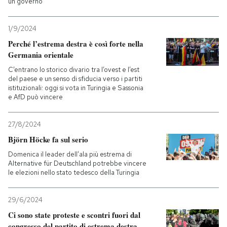
un governo
1/9/2024
Perché l’estrema destra è così forte nella
Germania orientale
C’entrano lo storico divario tra l’ovest e l’est
del paese e un senso di sfiducia verso i partiti
istituzionali: oggi si vota in Turingia e Sassonia
e AfD può vincere
27/8/2024
Björn Höcke fa sul serio
Domenica il leader dell’ala più estrema di
Alternative für Deutschland potrebbe vincere
le elezioni nello stato tedesco della Turingia
29/6/2024
Ci sono state proteste e scontri fuori dal
congresso del partito di estrema destra