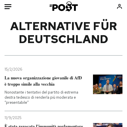
Auto
ALTERNATIVE FÜR
DEUTSCHLAND
HOME
Italia
Moda
Mondo
Libri
Politica
Consumismi
15/2/2026
Tecnologia
Storie/Idee
La nuova organizzazione giovanile di AfD
Internet
Ok Boomer!
è troppo simile alla vecchia
Scienza
Media
Nonostante i tentativi del partito di estrema
Cultura
Europa
destra tedesco di renderla più moderata e
“presentabile”
Economia
Altrecose
Sport
Mondiali calcio 2026
11/9/2025
È stata revocata l’immunità parlamentare