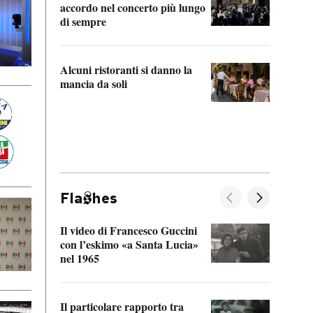
accordo nel concerto più lungo
di sempre
Il ci
parla
Alcuni ristoranti si danno la
nessu
mancia da soli
Fla
hes
Il video di Francesco Guccini
Sulla
con l’eskimo «a Santa Lucia»
vorti
nel 1965
veder
Il particolare rapporto tra
La ve