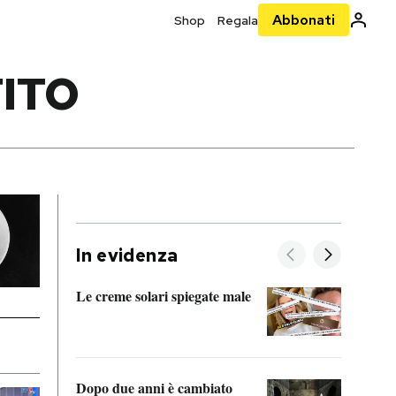
Abbonati
Shop
Regala
ITO
In evidenza
Le creme solari spiegate male
FitAc
guerr
Dopo due anni è cambiato
A cos