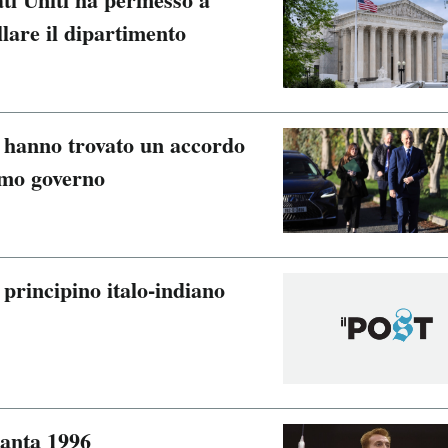
lare il dipartimento
ti hanno trovato un accordo
imo governo
l principino italo-indiano
lanta 1996