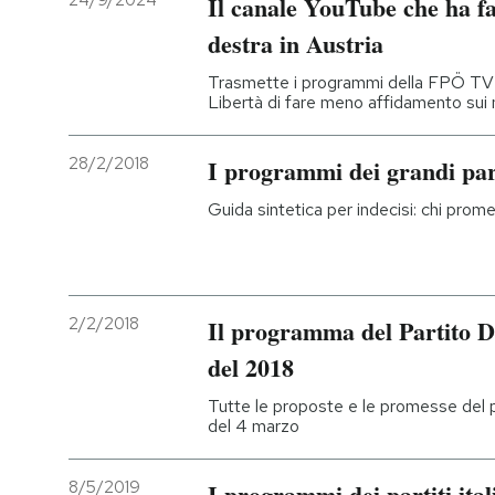
24/9/2024
Il canale YouTube che ha fa
destra in Austria
PODCAST
Trasmette i programmi della FPÖ TV e
Libertà di fare meno affidamento sui m
NEWSLETTER
28/2/2018
I programmi dei grandi part
I MIEI PREFERITI
Guida sintetica per indecisi: chi prom
SHOP
2/2/2018
Il programma del Partito D
CALENDARIO
del 2018
Tutte le proposte e le promesse del par
AREA PERSONALE
del 4 marzo
Entra
8/5/2019
I programmi dei partiti ital