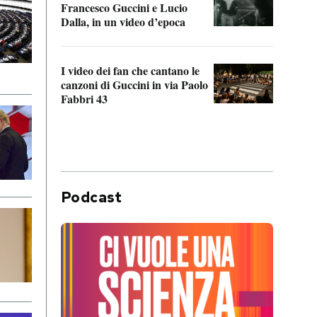
Francesco Guccini e Lucio
“Loco
Dalla, in un video d’epoca
Franc
I video dei fan che cantano le
Il de
canzoni di Guccini in via Paolo
Edoar
Fabbri 43
cappi
Podcast