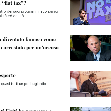
 “flat tax”?
ntro dei suoi programmi economici:
ilità ed equità
to diventato famoso come
o arrestato per un’accusa
esperto
quasi tutti un po’ bugiardi»
ti Uniti ha permesso a