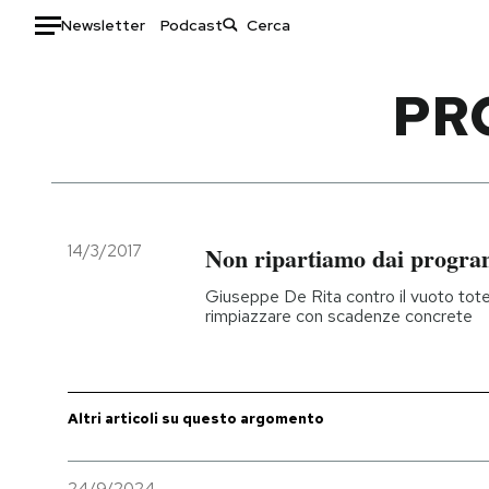
Newsletter
Podcast
Auto
PR
HOME
Italia
Moda
Mondo
Libri
Politica
Consumismi
14/3/2017
Non ripartiamo dai progr
Tecnologia
Storie/Idee
Giuseppe De Rita contro il vuoto tot
Internet
Ok Boomer!
rimpiazzare con scadenze concrete
Scienza
Media
Cultura
Europa
Economia
Altrecose
Altri articoli su questo argomento
Sport
Mondiali calcio 2026