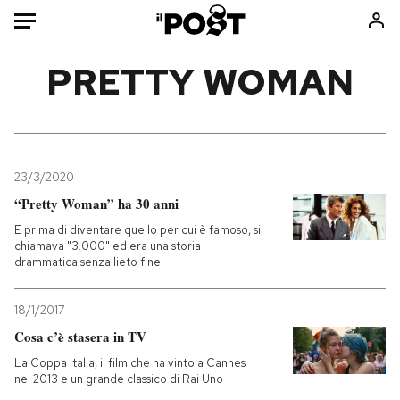
Auto
PRETTY WOMAN
HOME
Italia
Moda
Mondo
Libri
23/3/2020
Politica
Consumismi
“Pretty Woman” ha 30 anni
Tecnologia
Storie/Idee
E prima di diventare quello per cui è famoso, si
chiamava "3.000" ed era una storia
Internet
Ok Boomer!
drammatica senza lieto fine
Scienza
Media
Cultura
Europa
18/1/2017
Economia
Altrecose
Cosa c’è stasera in TV
Sport
Mondiali calcio 2026
La Coppa Italia, il film che ha vinto a Cannes
nel 2013 e un grande classico di Rai Uno