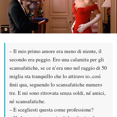
PODCAST
NEWSLETTER
I MIEI PREFERITI
– Il mio primo amore era meno di niente, il
secondo era peggio. Ero una calamita per gli
SHOP
scansafatiche, se ce n’era uno nel raggio di 50
miglia sta tranquillo che lo attiravo io..così
CALENDARIO
finii qua, seguendo lo scansafatiche numero
tre. E mi sono ritrovata senza soldi, né amici,
AREA PERSONALE
né scansafatiche.
Area Personale
– E scegliesti questa come professione?
Newsletter