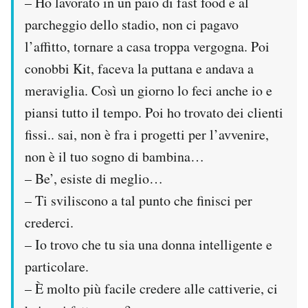
– Ho lavorato in un paio di fast food e al
Notifiche mobile
parcheggio dello stadio, non ci pagavo
Regala il Post
l’affitto, tornare a casa troppa vergogna. Poi
Hai bisogno di aiuto?
Esci
conobbi Kit, faceva la puttana e andava a
meraviglia. Così un giorno lo feci anche io e
piansi tutto il tempo. Poi ho trovato dei clienti
fissi.. sai, non è fra i progetti per l’avvenire,
non è il tuo sogno di bambina…
– Be’, esiste di meglio…
– Ti sviliscono a tal punto che finisci per
crederci.
– Io trovo che tu sia una donna intelligente e
particolare.
– È molto più facile credere alle cattiverie, ci