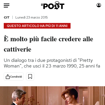
Auto
CIT
Lunedì 23 marzo 2015
QUESTO ARTICOLO HA PIÙ DI
11 ANNI
HOME
È molto più facile credere alle
Italia
Moda
cattiverie
Mondo
Libri
Politica
Consumismi
Un dialogo tra i due protagonisti di "Pretty
Tecnologia
Storie/Idee
Woman", che uscì il 23 marzo 1990, 25 anni fa
Internet
Ok Boomer!
Scienza
Media
Condividi
Cultura
Europa
Economia
Altrecose
Sport
Mondiali calcio 2026