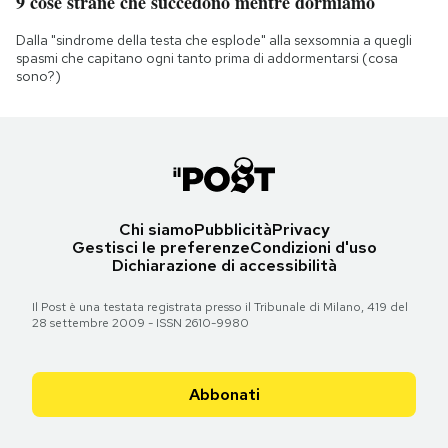
9 cose strane che succedono mentre dormiamo
Dalla "sindrome della testa che esplode" alla sexsomnia a quegli
spasmi che capitano ogni tanto prima di addormentarsi (cosa
sono?)
Chi siamo
Pubblicità
Privacy
Gestisci le preferenze
Condizioni d'uso
Dichiarazione di accessibilità
Il Post è una testata registrata presso il Tribunale di Milano, 419 del
28 settembre 2009 - ISSN 2610-9980
Abbonati