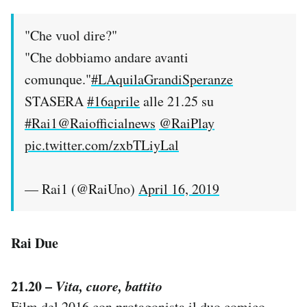
"Che vuol dire?"
"Che dobbiamo andare avanti
comunque."
#LAquilaGrandiSperanze
STASERA
#16aprile
alle 21.25 su
#Rai1
@Raiofficialnews
@RaiPlay
pic.twitter.com/zxbTLiyLal
— Rai1 (@RaiUno)
April 16, 2019
Rai Due
21.20 –
Vita, cuore, battito
Film del 2016 con protagonista il duo comico