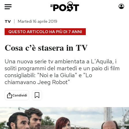
Auto
TV
Martedì 16 aprile 2019
QUESTO ARTICOLO HA PIÙ DI
7 ANNI
HOME
Cosa c’è stasera in TV
Italia
Moda
Mondo
Libri
Una nuova serie tv ambientata a L'Aquila, i
Politica
Consumismi
soliti programmi del martedì e un paio di film
Tecnologia
Storie/Idee
consigliabili: "Noi e la Giulia" e "Lo
chiamavano Jeeg Robot"
Internet
Ok Boomer!
Scienza
Media
Condividi
Cultura
Europa
Economia
Altrecose
Sport
Mondiali calcio 2026