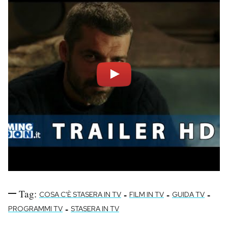
Tag:
-
-
-
COSA C'È STASERA IN TV
FILM IN TV
GUIDA TV
-
PROGRAMMI TV
STASERA IN TV