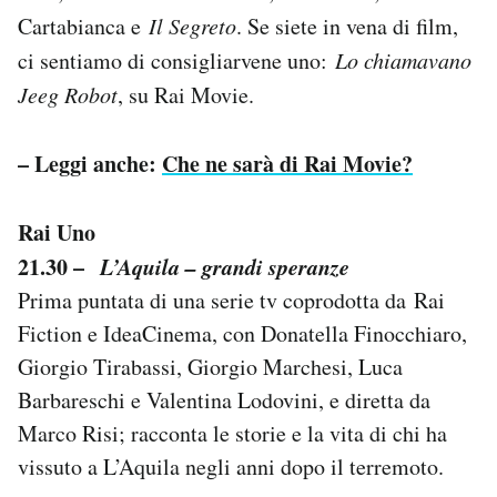
Notifiche mobile
Cartabianca e
Il Segreto
. Se siete in vena di film,
Regala il Post
ci sentiamo di consigliarvene uno:
Lo chiamavano
Hai bisogno di aiuto?
Jeeg Robot
, su Rai Movie.
Esci
– Leggi anche:
Che ne sarà di Rai Movie?
Rai Uno
21.30 –
L’Aquila – grandi speranze
Prima puntata di una serie tv coprodotta da Rai
Fiction e IdeaCinema, con Donatella Finocchiaro,
Giorgio Tirabassi, Giorgio Marchesi, Luca
Barbareschi e Valentina Lodovini, e diretta da
Marco Risi; racconta le storie e la vita di chi ha
vissuto a L’Aquila negli anni dopo il terremoto.