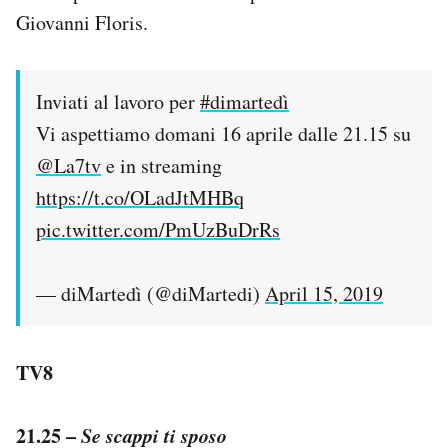
Giovanni Floris.
Inviati al lavoro per
#dimartedì
Vi aspettiamo domani 16 aprile dalle 21.15 su
@La7tv
e in streaming
https://t.co/OLadJtMHBq
pic.twitter.com/PmUzBuDrRs
— diMartedì (@diMartedi)
April 15, 2019
TV8
21.25 –
Se scappi ti sposo