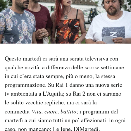
PODCAST
NEWSLETTER
I MIEI PREFERITI
Questo martedì ci sarà una serata televisiva con
qualche novità, a differenza delle scorse settimane
SHOP
in cui c’era stata sempre, più o meno, la stessa
programmazione. Su Rai 1 danno una nuova serie
CALENDARIO
tv ambientata a L’Aquila; su Rai 2 non ci saranno
le solite vecchie repliche, ma ci sarà la
AREA PERSONALE
commedia
Vita, cuore, battito
; i programmi del
martedì a cui siamo tutti un po’ affezionati, in ogni
Area Personale
caso, non mancano: Le Iene, DiMartedì,
Newsletter