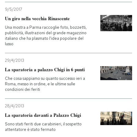
9/5/2017
PODCAST
Un giro nella vecchia Rinascente
Una mostra a Parma raccoglie foto, bozzetti,
NEWSLETTER
pubblicità, illustrazioni del grande magazzino
italiano che ha plasmato l'idea popolare del
lusso
I MIEI PREFERITI
29/4/2013
La sparatoria a palazzo Chigi in 6 punti
SHOP
Che cosa sappiamo su quanto successo ieri a
Roma, messo in ordine, e le ultime sulle
condizioni dei feriti
CALENDARIO
28/4/2013
AREA PERSONALE
La sparatoria davanti a Palazzo Chigi
Sono stati feriti due carabinieri, il sospetto
Entra
attentatore è stato fermato