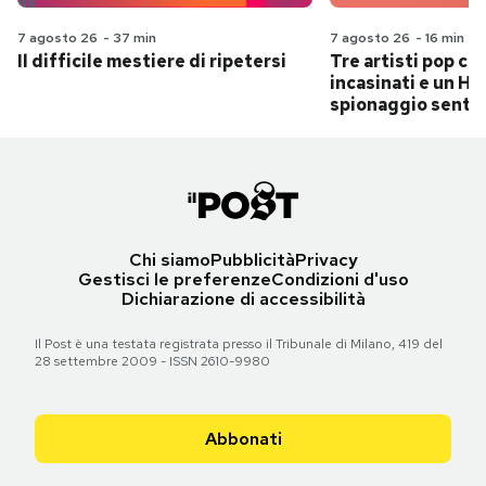
7 agosto 26
-
37 min
7 agosto 26
-
16 min
Il difficile mestiere di ripetersi
Tre artisti pop ch
incasinati e un Hit
spionaggio senti
Chi siamo
Pubblicità
Privacy
Gestisci le preferenze
Condizioni d'uso
Dichiarazione di accessibilità
Il Post è una testata registrata presso il Tribunale di Milano, 419 del
28 settembre 2009 - ISSN 2610-9980
Abbonati