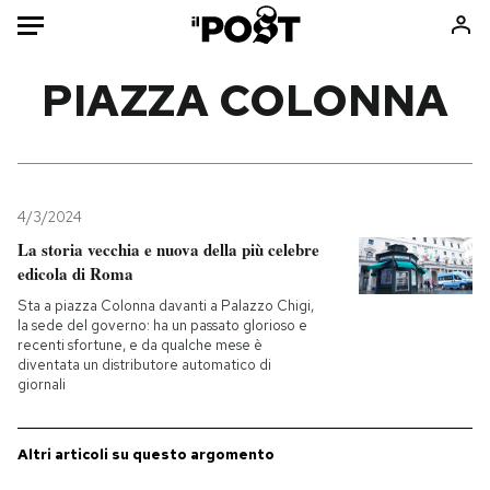
Auto
PIAZZA COLONNA
HOME
Italia
Moda
Mondo
Libri
4/3/2024
Politica
Consumismi
La storia vecchia e nuova della più celebre
edicola di Roma
Tecnologia
Storie/Idee
Sta a piazza Colonna davanti a Palazzo Chigi,
Internet
Ok Boomer!
la sede del governo: ha un passato glorioso e
Scienza
Media
recenti sfortune, e da qualche mese è
diventata un distributore automatico di
Cultura
Europa
giornali
Economia
Altrecose
Sport
Mondiali calcio 2026
Altri articoli su questo argomento