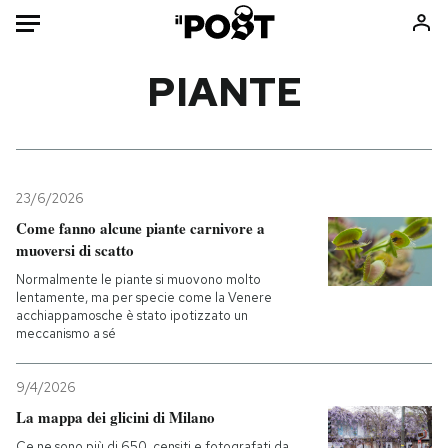
Auto
PIANTE
HOME
Italia
Moda
Mondo
Libri
23/6/2026
Politica
Consumismi
Come fanno alcune piante carnivore a
muoversi di scatto
Tecnologia
Storie/Idee
Normalmente le piante si muovono molto
Internet
Ok Boomer!
lentamente, ma per specie come la Venere
Scienza
Media
acchiappamosche è stato ipotizzato un
meccanismo a sé
Cultura
Europa
Economia
Altrecose
9/4/2026
Sport
Mondiali calcio 2026
La mappa dei glicini di Milano
Ce ne sono più di 650, censiti e fotografati da