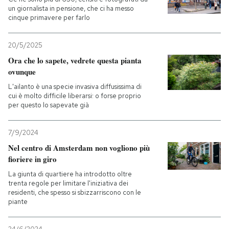
un giornalista in pensione, che ci ha messo
cinque primavere per farlo
PODCAST
20/5/2025
NEWSLETTER
Ora che lo sapete, vedrete questa pianta
ovunque
L'ailanto è una specie invasiva diffusissima di
I MIEI PREFERITI
cui è molto difficile liberarsi: o forse proprio
per questo lo sapevate già
SHOP
7/9/2024
Nel centro di Amsterdam non vogliono più
CALENDARIO
fioriere in giro
La giunta di quartiere ha introdotto oltre
trenta regole per limitare l'iniziativa dei
AREA PERSONALE
residenti, che spesso si sbizzarriscono con le
piante
Entra