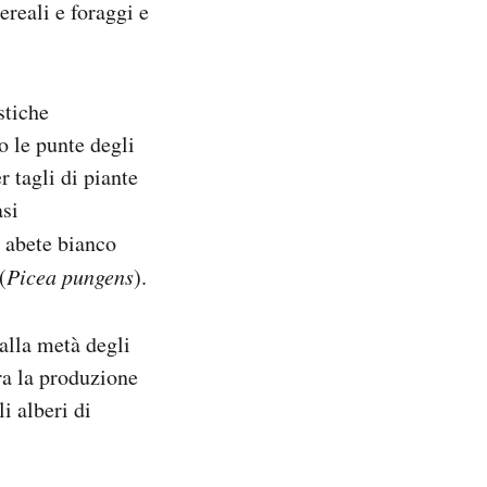
ereali e foraggi e
stiche
o le punte degli
r tagli di piante
asi
n abete bianco
(
Picea pungens
).
 alla metà degli
ra la produzione
i alberi di