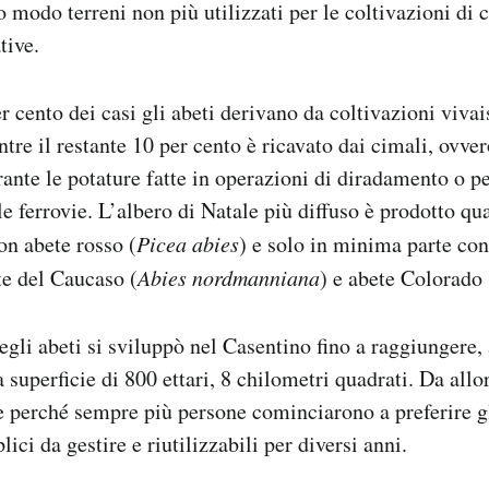
o modo terreni non più utilizzati per le coltivazioni di c
tive.
er cento dei casi gli abeti derivano da coltivazioni vivai
tre il restante 10 per cento è ricavato dai cimali, ovver
rante le potature fatte in operazioni di diradamento o pe
le ferrovie. L’albero di Natale più diffuso è prodotto qu
n abete rosso (
Picea abies
) e solo in minima parte co
te del Caucaso (
Abies nordmanniana
) e abete Colorado 
egli abeti si sviluppò nel Casentino fino a raggiungere,
 superficie di 800 ettari, 8 chilometri quadrati. Da allo
e perché sempre più persone cominciarono a preferire gl
lici da gestire e riutilizzabili per diversi anni.