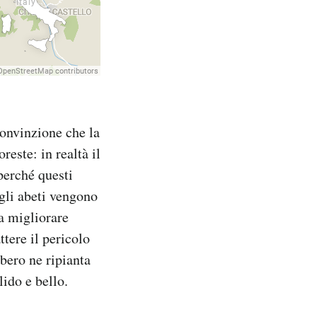
convinzione che la
reste: in realtà il
 perché questi
 gli abeti vengono
 a migliorare
tere il pericolo
lbero ne ripianta
lido e bello.