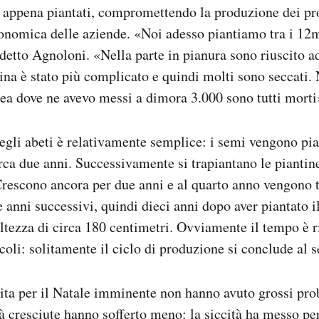
i appena piantati, compromettendo la produzione dei pr
onomica delle aziende. «Noi adesso piantiamo tra i 12m
 detto Agnoloni. «Nella parte in pianura sono riuscito ad
lina è stato più complicato e quindi molti sono seccati. 
rea dove ne avevo messi a dimora 3.000 sono tutti morti
egli abeti è relativamente semplice: i semi vengono pian
irca due anni. Successivamente si trapiantano le piantine
 Crescono ancora per due anni e al quarto anno vengono t
 anni successivi, quindi dieci anni dopo aver piantato i
tezza di circa 180 centimetri. Ovviamente il tempo è ri
coli: solitamente il ciclo di produzione si conclude al s
dita per il Natale imminente non hanno avuto grossi pr
à cresciute hanno sofferto meno: la siccità ha messo per