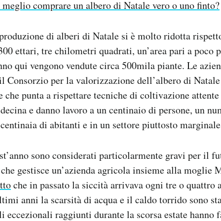
 meglio comprare un albero di Natale vero o uno finto?
roduzione di alberi di Natale si è molto ridotta rispetto
300 ettari, tre chilometri quadrati, un’area pari a poco 
nno qui vengono vendute circa 500mila piante. Le azie
l Consorzio per la valorizzazione dell’albero di Natale
 che punta a rispettare tecniche di coltivazione attente
decina e danno lavoro a un centinaio di persone, un nu
entinaia di abitanti e in un settore piuttosto marginale
st’anno sono considerati particolarmente gravi per il fut
che gestisce un’azienda agricola insieme alla moglie 
tto
che in passato la siccità arrivava ogni tre o quattro 
ltimi anni la scarsità di acqua e il caldo torrido sono s
lli eccezionali raggiunti durante la scorsa estate hanno 