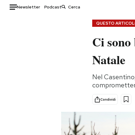
Newsletter
Podcast
Auto
QUESTO ARTICOLO
Ci sono 
HOME
Italia
Moda
Natale
Mondo
Libri
Politica
Consumismi
Nel Casentino, 
Tecnologia
Storie/Idee
compromettend
Internet
Ok Boomer!
Scienza
Media
Condividi
Cultura
Europa
Economia
Altrecose
Sport
Mondiali calcio 2026