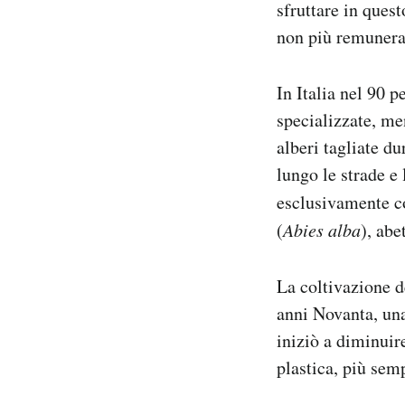
sfruttare in quest
non più remunera
In Italia nel 90 p
specializzate, men
alberi tagliate du
lungo le strade e 
esclusivamente co
(
Abies alba
), abe
La coltivazione d
anni Novanta, una
iniziò a diminuir
plastica, più semp