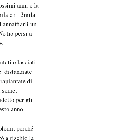
ossimi anni e la
ila e i 13mila
 annaffiarli un
Ne ho persi a
».
tati e lasciati
, distanziate
rapiantate di
l seme,
dotto per gli
esto anno.
oblemi, perché
ò a rischio la