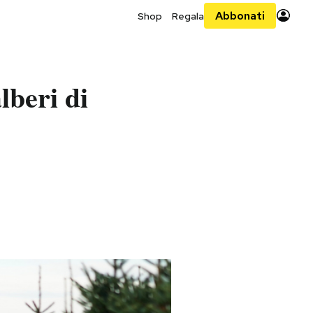
Abbonati
Shop
Regala
lberi di