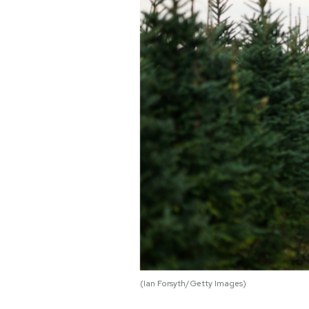
PODCAST
NEWSLETTER
I MIEI PREFERITI
SHOP
CALENDARIO
AREA PERSONALE
Area Personale
(Ian Forsyth/Getty Images)
Newsletter