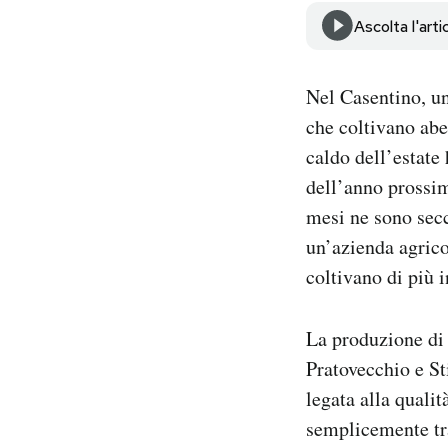
Notifiche mobile
Ascolta l'arti
Regala il Post
Hai bisogno di aiuto?
Nel Casentino, un
Esci
che coltivano abet
caldo dell’estat
dell’anno prossim
mesi ne sono secc
un’azienda agrico
coltivano di più i
La produzione di 
Pratovecchio e St
legata alla qualit
semplicemente tra