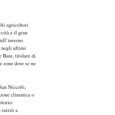
ti agricoltori
cità e il gran
all’inverno
 negli ultimi
 Bani, titolare di
e zone dove se ne
 San Niccolò,
gione climatica o
itorio:
 iniziò a