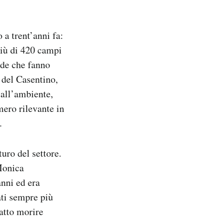
 a trent’anni fa:
più di 420 campi
nde che fanno
 del Casentino,
 all’ambiente,
mero rilevante in
.
uro del settore.
Monica
anni ed era
tati sempre più
fatto morire