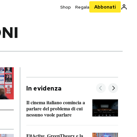
Abbonati
Shop
Regala
ONI
In evidenza
Il cinema italiano comincia a
A cos
parlare del problema di cui
nessuno vuole parlare
Cosa 
FitActive, GreenTheory e la