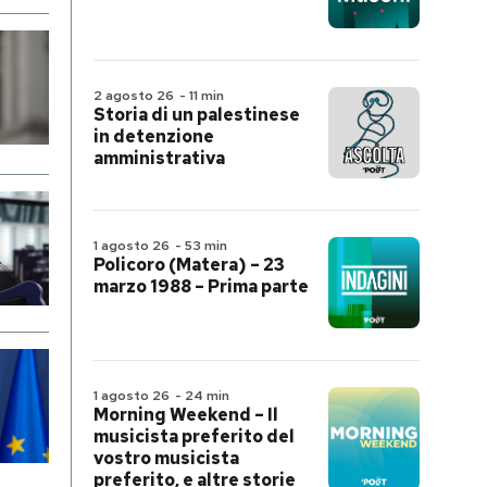
2 agosto 26
-
11 min
Storia di un palestinese
in detenzione
amministrativa
1 agosto 26
-
53 min
Policoro (Matera) – 23
marzo 1988 – Prima parte
1 agosto 26
-
24 min
Morning Weekend – Il
musicista preferito del
vostro musicista
preferito, e altre storie