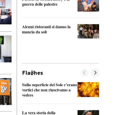
“Odis
guerra delle palestre
Che s
strum
Alcuni ristoranti si danno la
mancia da soli
Fla
hes
Sulla superficie del Sole c’erano
Il fi
vortici che non riuscivamo a
facen
vedere
dentr
La vera storia della
Il vi