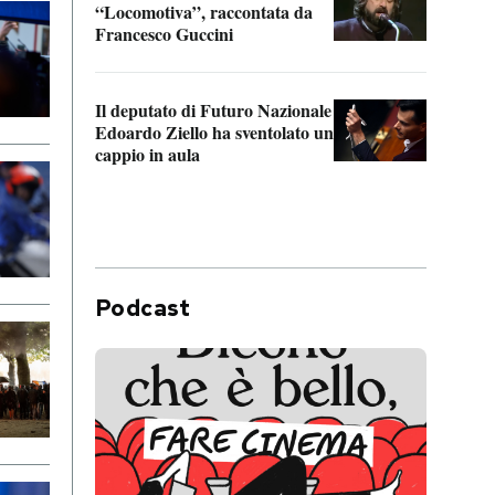
“Locomotiva”, raccontata da
inseg
Francesco Guccini
Khers
Il deputato di Futuro Nazionale
La pl
Edoardo Ziello ha sventolato un
da P
cappio in aula
Podcast