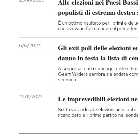
Alle elezioni nei Paesi Bassi 
populisti di estrema destra
PODCAST
È un ottimo risultato per i primi e del
che avevano fatto cadere il precede
NEWSLETTER
6/6/2024
Gli exit poll delle elezioni 
I MIEI PREFERITI
danno in testa la lista di c
A sorpresa, dati i sondaggi delle ulti
SHOP
Geert Wilders sembra sia andata com
seconda
CALENDARIO
22/11/2023
Le imprevedibili elezioni ne
Si sta votando alle elezioni anticipate:
AREA PERSONALE
ricandidato e il primo partito nei son
Entra