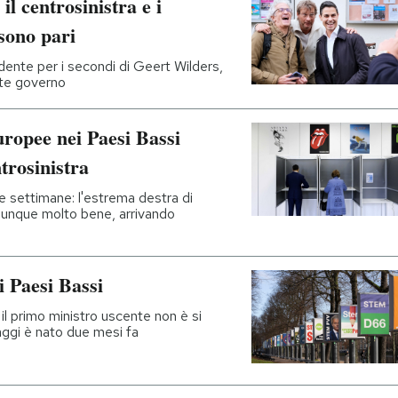
il centrosinistra e i
 sono pari
udente per i secondi di Geert Wilders,
nte governo
europee nei Paesi Bassi
entrosinistra
me settimane: l'estrema destra di
unque molto bene, arrivando
i Paesi Bassi
 il primo ministro uscente non è si
daggi è nato due mesi fa