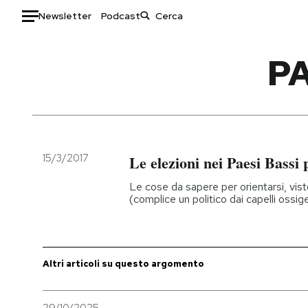
Newsletter
Podcast
Auto
PA
HOME
Italia
Moda
Mondo
Libri
Politica
Consumismi
15/3/2017
Le elezioni nei Paesi Bassi 
Tecnologia
Storie/Idee
Le cose da sapere per orientarsi, vis
Internet
Ok Boomer!
(complice un politico dai capelli ossi
Scienza
Media
Cultura
Europa
Economia
Altrecose
Altri articoli su questo argomento
Sport
Mondiali calcio 2026
29/10/2025