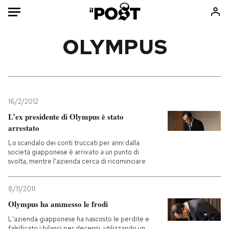
Auto
OLYMPUS
HOME
Italia
Moda
Mondo
Libri
16/2/2012
Politica
Consumismi
L’ex presidente di Olympus è stato
arrestato
Tecnologia
Storie/Idee
Lo scandalo dei conti truccati per anni dalla
Internet
Ok Boomer!
società giapponese è arrivato a un punto di
Scienza
Media
svolta, mentre l'azienda cerca di ricominciare
Cultura
Europa
Economia
Altrecose
8/11/2011
Olympus ha ammesso le frodi
Sport
Mondiali calcio 2026
L'azienda giapponese ha nascosto le perdite e
falsificato i bilanci per decenni, utilizzando un