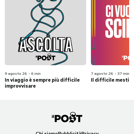
9 agosto 26
-
6 min
7 agosto 26
-
37 min
In viaggio è sempre più difficile
Il difficile mestie
improvvisare
Chi siamo
Pubblicità
Privacy