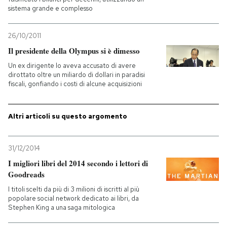
sistema grande e complesso
PODCAST
26/10/2011
Il presidente della Olympus si è dimesso
NEWSLETTER
Un ex dirigente lo aveva accusato di avere
dirottato oltre un miliardo di dollari in paradisi
fiscali, gonfiando i costi di alcune acquisizioni
I MIEI PREFERITI
Altri articoli su questo argomento
SHOP
31/12/2014
CALENDARIO
I migliori libri del 2014 secondo i lettori di
Goodreads
AREA PERSONALE
I titoli scelti da più di 3 milioni di iscritti al più
popolare social network dedicato ai libri, da
Stephen King a una saga mitologica
Entra