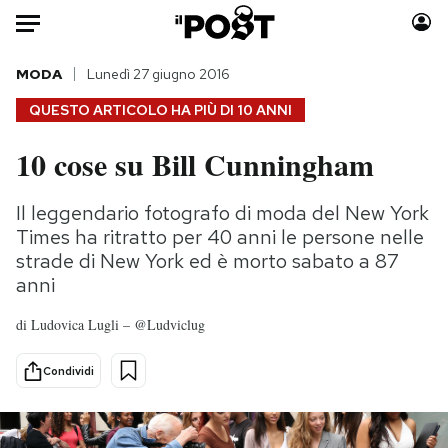
Auto
MODA
Lunedì 27 giugno 2016
QUESTO ARTICOLO HA PIÙ DI
10 ANNI
HOME
10 cose su Bill Cunningham
Italia
Moda
Mondo
Libri
Il leggendario fotografo di moda del New York
Politica
Consumismi
Times ha ritratto per 40 anni le persone nelle
Tecnologia
Storie/Idee
strade di New York ed è morto sabato a 87
anni
Internet
Ok Boomer!
Scienza
Media
di
Ludovica Lugli – @Ludviclug
Cultura
Europa
Economia
Altrecose
Condividi
Sport
Mondiali calcio 2026