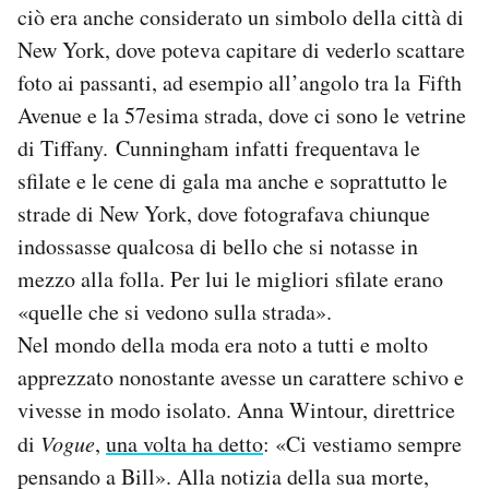
ciò era anche considerato un simbolo della città di
Notifiche mobile
New York, dove poteva capitare di vederlo scattare
Regala il Post
Hai bisogno di aiuto?
foto ai passanti, ad esempio all’angolo tra la Fifth
Esci
Avenue e la 57esima strada, dove ci sono le vetrine
di Tiffany. Cunningham infatti frequentava le
sfilate e le cene di gala ma anche e soprattutto le
strade di New York, dove fotografava chiunque
indossasse qualcosa di bello che si notasse in
mezzo alla folla. Per lui le migliori sfilate erano
«quelle che si vedono sulla strada».
Nel mondo della moda era noto a tutti e molto
apprezzato nonostante avesse un carattere schivo e
vivesse in modo isolato. Anna Wintour, direttrice
di
Vogue
,
una volta ha detto
: «Ci vestiamo sempre
pensando a Bill». Alla notizia della sua morte,