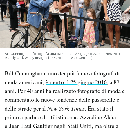
PODCAST
NEWSLETTER
I MIEI PREFERITI
Bill Cunningham fotografa una bambina il 27 giugno 2015, a New York
(Cindy Ord/Getty Images for European Wax Centers)
SHOP
Bill Cunningham, uno dei più famosi fotografi di
moda americani,
è morto il 25 giugno 2016
, a 87
CALENDARIO
anni. Per 40 anni ha realizzato fotografie di moda e
commentato le nuove tendenze delle passerelle e
AREA PERSONALE
delle strade per il
New York Times
. Era stato il
primo a parlare di stilisti come Azzedine Alaïa
Area Personale
e Jean Paul Gaultier negli Stati Uniti, ma oltre a
Newsletter