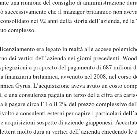
ante una riunione del consiglio di amministrazione dura
ò successivamente che il manager britannico non avev
 consolidato nei 92 anni della storia dell’azienda, né la
suo complesso.
licenziamento era legato in realtà alle accese polemich
erno dei vertici dell’azienda nei giorni precedenti. Woo
 spiegazioni a proposito del pagamento di 687 milioni di
za finanziaria britannica, avvenuto nel 2008, nel corso d
annica Gyrus. L’acquisizione aveva avuto un costo comp
i, e una consulenza pagata un terzo della cifra era caris
a è pagare circa l’1 o il 2% del prezzo complessivo del
volto a consulenti esterni per capire i particolari dell’
re acquisizioni sospette di aziende giapponesi. Accertate
 lettera molto dura ai vertici dell’azienda chiedendo le 