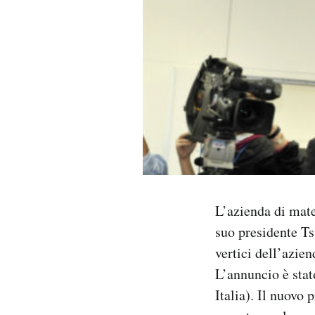
PODCAST
NEWSLETTER
I MIEI PREFERITI
SHOP
L’azienda di mat
CALENDARIO
suo presidente Ts
vertici dell’azie
AREA PERSONALE
L’annuncio è stat
Area Personale
Italia). Il nuovo
Newsletter