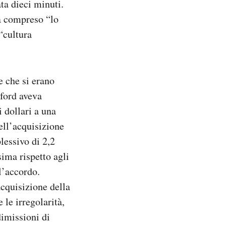
ta dieci minuti.
a compreso “lo
 “cultura
e che si erano
dford aveva
 dollari a una
ell’acquisizione
lessivo di 2,2
sima rispetto agli
l’accordo.
acquisizione della
 le irregolarità,
dimissioni di