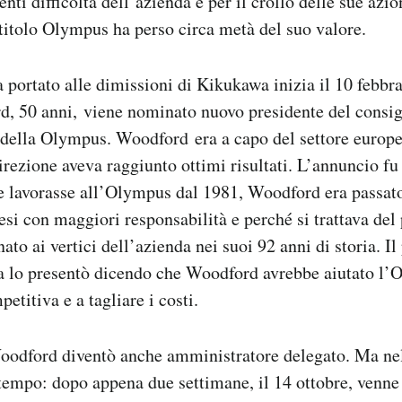
enti difficoltà dell’azienda e per il crollo delle sue azio
 titolo Olympus ha perso circa metà del suo valore.
 portato alle dimissioni di Kikukawa inizia il 10 febbr
, 50 anni, viene nominato nuovo presidente del consig
della Olympus. Woodford era a capo del settore europe
direzione aveva raggiunto ottimi risultati. L’annuncio fu
e lavorasse all’Olympus dal 1981, Woodford era passato
i con maggiori responsabilità e perché si trattava del
to ai vertici dell’azienda nei suoi 92 anni di storia. Il
 lo presentò dicendo che Woodford avrebbe aiutato l’
etitiva e a tagliare i costi.
oodford diventò anche amministratore delegato. Ma ne
empo: dopo appena due settimane, il 14 ottobre, venne 