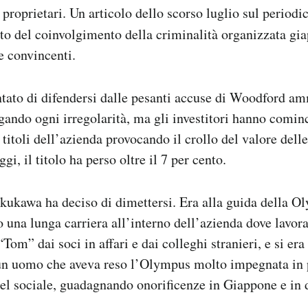
i proprietari. Un articolo dello scorso luglio sul period
to del coinvolgimento della criminalità organizzata gi
e convincenti.
tato di difendersi dalle pesanti accuse di Woodford am
ndo ogni irregolarità, ma gli investitori hanno comin
titoli dell’azienda provocando il crollo del valore delle
ggi, il titolo ha perso oltre il 7 per cento.
ukawa ha deciso di dimettersi. Era alla guida della O
to una lunga carriera all’interno dell’azienda dove lavor
om” dai soci in affari e dai colleghi stranieri, e si era
n uomo che aveva reso l’Olympus molto impegnata in pr
el sociale, guadagnando onorificenze in Giappone e in d