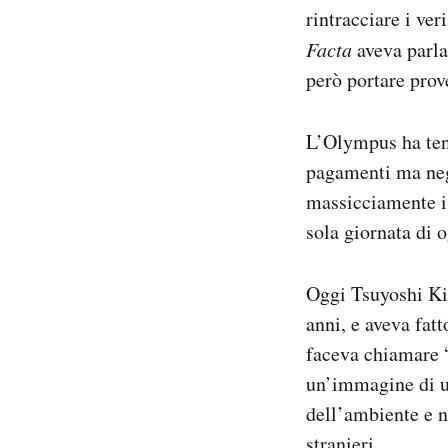
rintracciare i ver
Facta
aveva parla
però portare prov
L’Olympus ha ten
pagamenti ma nega
massicciamente i 
sola giornata di o
Oggi Tsuyoshi Kik
anni, e aveva fat
faceva chiamare “T
un’immagine di u
dell’ambiente e n
stranieri.