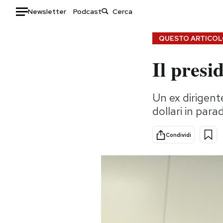
Newsletter
Podcast
Auto
QUESTO ARTICOLO
Il presi
HOME
Italia
Moda
Un ex dirigente
Mondo
Libri
dollari in parad
Politica
Consumismi
Tecnologia
Storie/Idee
Condividi
Internet
Ok Boomer!
Scienza
Media
Cultura
Europa
Economia
Altrecose
Sport
Mondiali calcio 2026