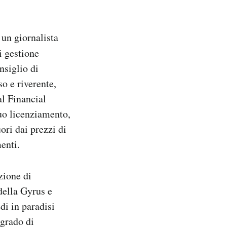
 un giornalista
i gestione
nsiglio di
o e riverente,
al Financial
suo licenziamento,
ori dai prezzi di
enti.
zione di
della Gyrus e
di in paradisi
 grado di