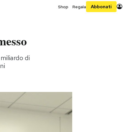
Abbonati
Shop
Regala
imesso
miliardo di
ni