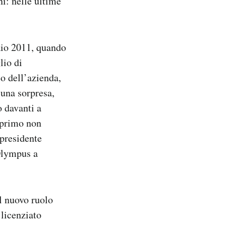
ni: nelle ultime
aio 2011, quando
lio di
o dell’azienda,
 una sorpresa,
 davanti a
 primo non
 presidente
Olympus a
l nuovo ruolo
licenziato