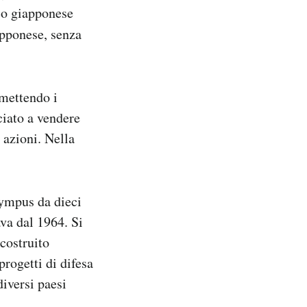
ico giapponese
apponese, senza
mettendo i
ciato a vendere
 azioni. Nella
lympus da dieci
ava dal 1964. Si
 costruito
ogetti di difesa
iversi paesi