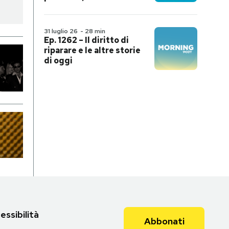
31 luglio 26
-
28 min
Ep. 1262 – Il diritto di
riparare e le altre storie
di oggi
essibilità
Abbonati