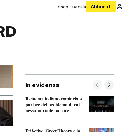
Abbonati
Shop
Regala
RD
In evidenza
Il cinema italiano comincia a
A cos
parlare del problema di cui
nessuno vuole parlare
Cosa 
FitActive, GreenTheory e la