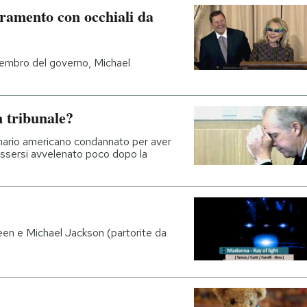
uramento con occhiali da
membro del governo, Michael
n tribunale?
ionario americano condannato per aver
 essersi avvelenato poco dopo la
en e Michael Jackson (partorite da