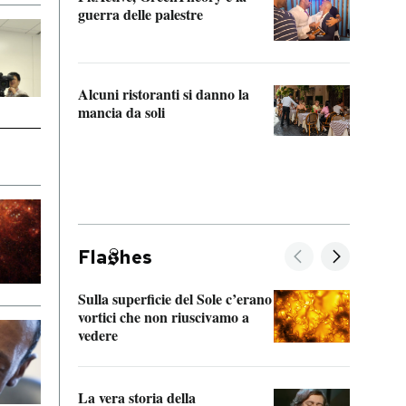
“Odis
guerra delle palestre
Che s
strum
Alcuni ristoranti si danno la
mancia da soli
Fla
hes
Sulla superficie del Sole c’erano
Il fi
vortici che non riuscivamo a
facen
vedere
dentr
La vera storia della
Il vi