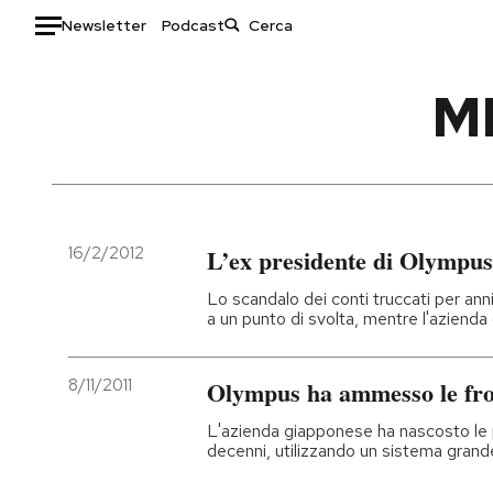
Newsletter
Podcast
Auto
M
HOME
Italia
Moda
Mondo
Libri
Politica
Consumismi
16/2/2012
L’ex presidente di Olympus 
Tecnologia
Storie/Idee
Lo scandalo dei conti truccati per ann
Internet
Ok Boomer!
a un punto di svolta, mentre l'azienda 
Scienza
Media
Cultura
Europa
8/11/2011
Olympus ha ammesso le fro
Economia
Altrecose
L'azienda giapponese ha nascosto le pe
Sport
Mondiali calcio 2026
decenni, utilizzando un sistema gran