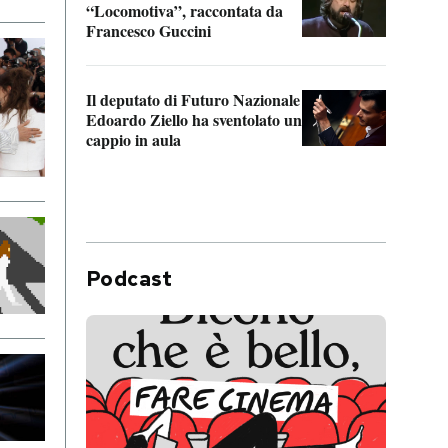
“Locomotiva”, raccontata da
inseg
Francesco Guccini
Khers
Il deputato di Futuro Nazionale
La pl
Edoardo Ziello ha sventolato un
da P
cappio in aula
Podcast