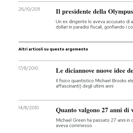
26/10/2011
Il presidente della Olympus
PODCAST
Un ex dirigente lo aveva accusato di av
dollari in paradisi fiscali, gonfiando i c
NEWSLETTER
Altri articoli su questo argomento
I MIEI PREFERITI
17/8/2010
Le diciannove nuove idee de
SHOP
Il fisico quantistico Michael Brooks el
affascinanti) degli ultimi anni
CALENDARIO
14/8/2010
Quanto valgono 27 anni di 
AREA PERSONALE
Michael Green ha passato 27 anni in 
Entra
aveva commesso