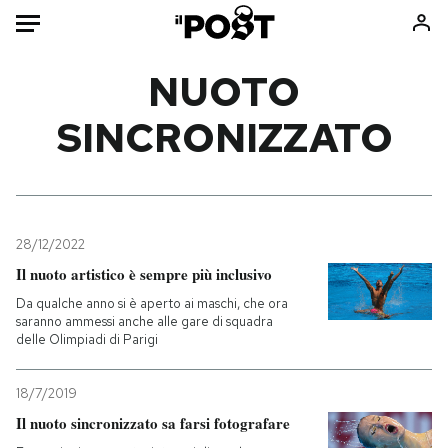
Auto
NUOTO
SINCRONIZZATO
HOME
Italia
Moda
Mondo
Libri
Politica
Consumismi
28/12/2022
Tecnologia
Storie/Idee
Il nuoto artistico è sempre più inclusivo
Internet
Ok Boomer!
Da qualche anno si è aperto ai maschi, che ora
Scienza
Media
saranno ammessi anche alle gare di squadra
delle Olimpiadi di Parigi
Cultura
Europa
Economia
Altrecose
18/7/2019
Sport
Mondiali calcio 2026
Il nuoto sincronizzato sa farsi fotografare