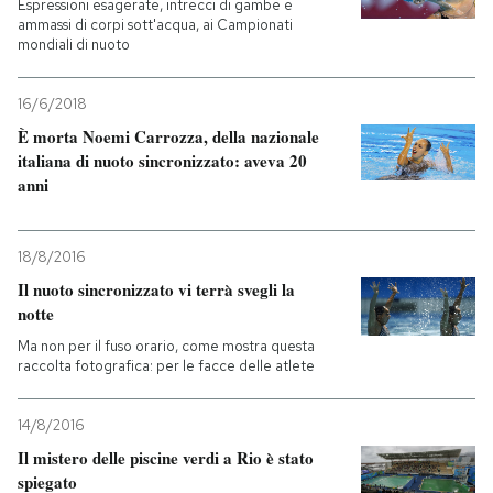
Espressioni esagerate, intrecci di gambe e
ammassi di corpi sott'acqua, ai Campionati
PODCAST
mondiali di nuoto
16/6/2018
NEWSLETTER
È morta Noemi Carrozza, della nazionale
italiana di nuoto sincronizzato: aveva 20
anni
I MIEI PREFERITI
18/8/2016
SHOP
Il nuoto sincronizzato vi terrà svegli la
notte
CALENDARIO
Ma non per il fuso orario, come mostra questa
raccolta fotografica: per le facce delle atlete
AREA PERSONALE
14/8/2016
Entra
Il mistero delle piscine verdi a Rio è stato
spiegato