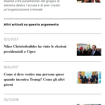
Insieme a tre parlamentari del gruppo di
estrema destra: l'accusa è di aver creato
PODCAST
un'organizzazione criminale
Altri articoli su questo argomento
NEWSLETTER
12/2/2023
I MIEI PREFERITI
Nikos Christodoulides ha vinto le elezioni
presidenziali a Cipro
SHOP
18/6/2017
CALENDARIO
Come si deve vestire una persona queer
quando incontra Trump? Come gli altri
giorni
AREA PERSONALE
Entra
26/7/2018