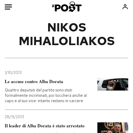
Auto
NIKOS
MIHALOLIAKOS
HOME
Italia
Moda
Mondo
Libri
Politica
Consumismi
1/10/2013
Tecnologia
Storie/Idee
Le accuse contro Alba Dorata
Internet
Ok Boomer!
Quattro deputati del partito sono stati
Scienza
Media
formalmente incriminati, poi toccherà anche al
capo e al suo vice: intanto restano in carcere
Cultura
Europa
Economia
Altrecose
28/9/2013
Sport
Mondiali calcio 2026
Il leader di Alba Dorata è stato arrestato