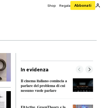
Abbonati
Shop
Regala
In evidenza
Il cinema italiano comincia a
A cos
parlare del problema di cui
nessuno vuole parlare
Cosa 
FitActive, GreenTheory e la