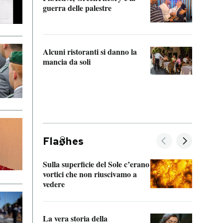
“Odis
guerra delle palestre
Che s
strum
Alcuni ristoranti si danno la
mancia da soli
Fla
hes
Sulla superficie del Sole c’erano
Il fi
vortici che non riuscivamo a
facen
vedere
dentr
La vera storia della
Il vi