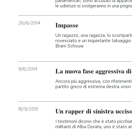
parlamentari, sono accusati di apparte
le udienze si svolgeranno in una prigi
26/6/2014
Impasse
Un ragazzo, una ragazza, lo scompart
rovesciato e un inquietante tatuaggio 
Bram Schouw.
9/6/2014
La nuova fase aggressiva d
Ancora più aggressiva, con riferimenti 
partito greco di estrema destra «non
18/9/2013
Un rapper di sinistra uccis
I testimoni dicono che è stato picchia
militanti di Alba Dorata, uno è stato a