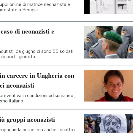
uppi online di matrice neonazista e
arrestato a Perugia
 caso di neonazisti e
dutisti: da giugno ci sono 55 soldati
lo pochi giorni fa
 in carcere in Ungheria con
ei neonazisti
e preventiva in condizioni «disumane»,
rno italiano
iù gruppi neonazisti
propaganda online, ma anche i quattro