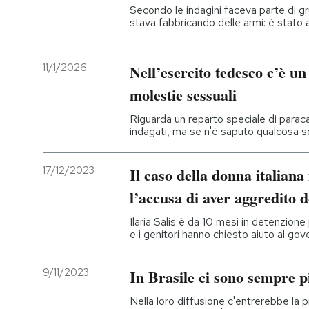
Secondo le indagini faceva parte di gr
stava fabbricando delle armi: è stato 
PODCAST
11/1/2026
Nell’esercito tedesco c’è un
NEWSLETTER
molestie sessuali
Riguarda un reparto speciale di paraca
I MIEI PREFERITI
indagati, ma se n'è saputo qualcosa so
SHOP
17/12/2023
Il caso della donna italiana
l’accusa di aver aggredito d
CALENDARIO
Ilaria Salis è da 10 mesi in detenzion
e i genitori hanno chiesto aiuto al gove
AREA PERSONALE
9/11/2023
In Brasile ci sono sempre p
Entra
Nella loro diffusione c'entrerebbe la 