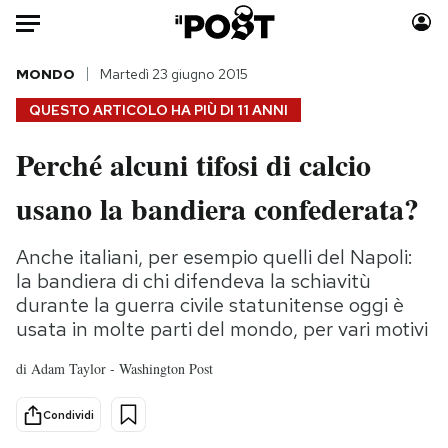
Auto
MONDO
Martedì 23 giugno 2015
QUESTO ARTICOLO HA PIÙ DI
11 ANNI
HOME
Perché alcuni tifosi di calcio
Italia
Moda
usano la bandiera confederata?
Mondo
Libri
Politica
Consumismi
Anche italiani, per esempio quelli del Napoli:
Tecnologia
Storie/Idee
la bandiera di chi difendeva la schiavitù
Internet
Ok Boomer!
durante la guerra civile statunitense oggi è
Scienza
Media
usata in molte parti del mondo, per vari motivi
Cultura
Europa
di
Adam Taylor - Washington Post
Economia
Altrecose
Sport
Mondiali calcio 2026
Condividi