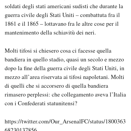
Notifiche mobile
soldati degli stati americani sudisti che durante la
Regala il Post
guerra civile degli Stati Uniti – combattuta fra il
Hai bisogno di aiuto?
1861 e il 1865 – lottavano fra le altre cose per il
Esci
mantenimento della schiavitù dei neri.
Molti tifosi si chiesero cosa ci facesse quella
bandiera in quello stadio, quasi un secolo e mezzo
dopo la fine della guerra civile degli Stati Uniti, in
mezzo all’area riservata ai tifosi napoletani. Molti
di quelli che si accorsero di quella bandiera
rimasero perplessi: che collegamento aveva l’Italia
con i Confederati statunitensi?
https://twitter.com/Our_ArsenalFC/status/1800363
68230137856