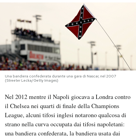
PODCAST
NEWSLETTER
I MIEI PREFERITI
SHOP
Una bandiera confederata durante una gara di Nascar, nel 2007
(Streeter Lecka/Getty Images)
CALENDARIO
Nel 2012 mentre il Napoli giocava a Londra contro
il Chelsea nei quarti di finale della Champions
AREA PERSONALE
League, alcuni tifosi inglesi notarono qualcosa di
strano nella curva occupata dai tifosi napoletani:
Area Personale
una bandiera confederata, la bandiera usata dai
Newsletter