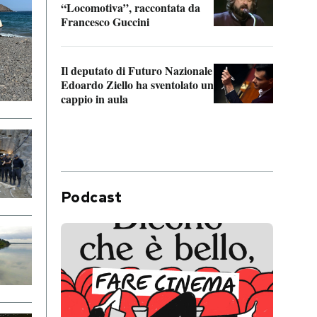
“Locomotiva”, raccontata da
inseg
Francesco Guccini
Khers
Il deputato di Futuro Nazionale
La pl
Edoardo Ziello ha sventolato un
da P
cappio in aula
Podcast