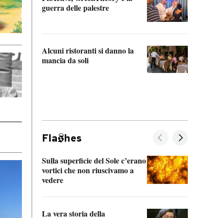
“Odis
guerra delle palestre
Che s
strum
Alcuni ristoranti si danno la
mancia da soli
Fla
hes
Sulla superficie del Sole c’erano
Il fi
vortici che non riuscivamo a
facen
vedere
dentr
La vera storia della
Il vi