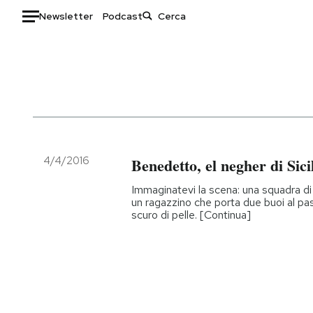
Newsletter
Podcast
Auto
HOME
Italia
Moda
Mondo
Libri
Politica
Consumismi
4/4/2016
Benedetto, el negher di Sici
Tecnologia
Storie/Idee
Immaginatevi la scena: una squadra di
Internet
Ok Boomer!
un ragazzino che porta due buoi al pa
scuro di pelle. [Continua]
Scienza
Media
Cultura
Europa
Economia
Altrecose
Sport
Mondiali calcio 2026