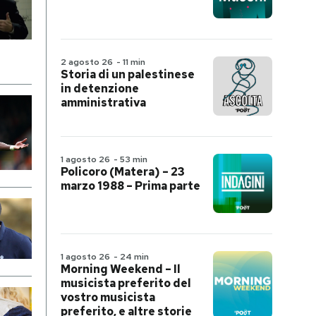
2 agosto 26
-
11 min
Storia di un palestinese
in detenzione
amministrativa
1 agosto 26
-
53 min
Policoro (Matera) – 23
marzo 1988 – Prima parte
1 agosto 26
-
24 min
Morning Weekend – Il
musicista preferito del
vostro musicista
preferito, e altre storie