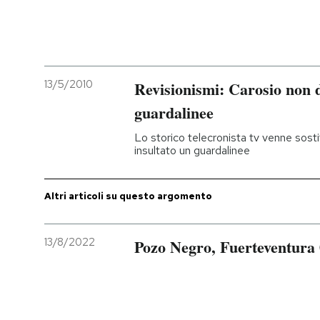
PODCAST
NEWSLETTER
13/5/2010
Revisionismi: Carosio non d
guardalinee
I MIEI PREFERITI
Lo storico telecronista tv venne sost
insultato un guardalinee
SHOP
Altri articoli su questo argomento
CALENDARIO
13/8/2022
Pozo Negro, Fuerteventura
AREA PERSONALE
Entra