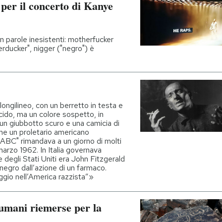
C per il concerto di Kanye
n parole inesistenti: motherfucker
erducker", nigger ("negro") è
ongilineo, con un berretto in testa e
ucido, ma un colore sospetto, in
un giubbotto scuro e una camicia di
ome un proletario americano
"ABC" rimandava a un giorno di molti
marzo 1962. In Italia governava
 degli Stati Uniti era John Fitzgerald
 negro dall’azione di un farmaco.
ggio nell’America razzista”»
i umani riemerse per la