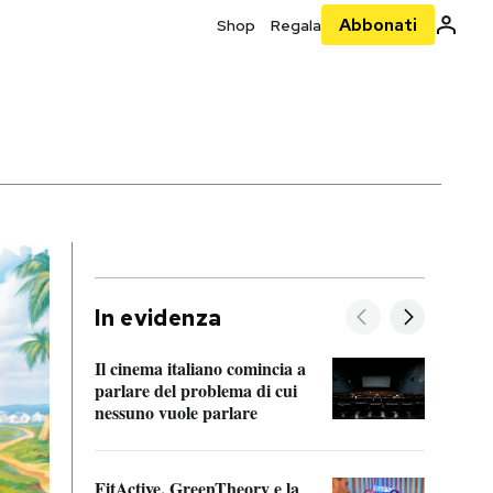
Abbonati
Shop
Regala
In evidenza
Il cinema italiano comincia a
A cos
parlare del problema di cui
nessuno vuole parlare
Cosa 
FitActive, GreenTheory e la