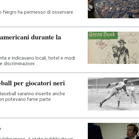
 Rio Negro ha permesso di osservare
oamericani durante la
nta e indicavano locali, hotel e modi
 e discriminazioni
eball per giocatori neri
Baseball saranno inserite anche
non potevano farne parte
e
 qualche mese, è stato pubblicato un