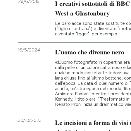
28/6/2015
I creativi sottotitoli di BB
West a Glastonbury
Le parolacce sono state sostituite co
("figlio di puttana") è diventato "moth
diventato "ligger", per esempio
16/5/2024
L’uomo che divenne nero
«L’uomo fotografato in copertina era l
dalla pelle di un colore catramoso e l
qualche modo inquietante. Indossava 
lana chiusa fino all’ultimo bottone, c
dell’epoca. La data di quel numero di 
anni fa, un’altra epoca del mondo: 18 
Amintore Fanfani, mentre il presidente
Kennedy. Il titolo era: “Trasformato in
Renato Proni inizia un drammatico via
30/10/2023
Le incisioni a forma di vis