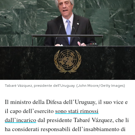
PODCAST
NEWSLETTER
I MIEI PREFERITI
SHOP
Tabaré Vázquez, presidente dell'Uruguay. (John Moore/Getty Images)
CALENDARIO
Il ministro della Difesa dell’Uruguay, il suo vice e
il capo dell’esercito
sono stati rimossi
AREA PERSONALE
dall’incarico
dal presidente Tabaré Vázquez, che li
Area Personale
ha considerati responsabili dell’insabbiamento di
Newsletter