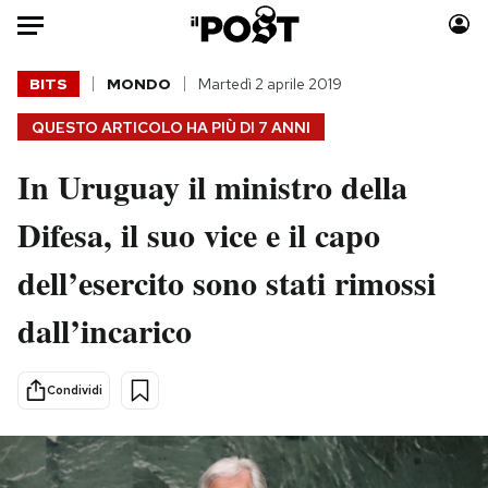
Auto
BITS
MONDO
Martedì 2 aprile 2019
QUESTO ARTICOLO HA PIÙ DI
7 ANNI
HOME
In Uruguay il ministro della
Italia
Moda
Mondo
Libri
Difesa, il suo vice e il capo
Politica
Consumismi
dell’esercito sono stati rimossi
Tecnologia
Storie/Idee
Internet
Ok Boomer!
dall’incarico
Scienza
Media
Cultura
Europa
Condividi
Economia
Altrecose
Sport
Mondiali calcio 2026