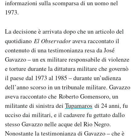
informazioni sulla scomparsa di un uomo nel
Notifiche mobile
1973.
Regala il Post
Hai bisogno di aiuto?
Esci
La decisione è arrivata dopo che un articolo del
quotidiano
El Observador
aveva raccontato il
contenuto di una testimonianza resa da José
Gavazzo – un ex militare responsabile di violenze
e torture durante la dittatura militare che governò
il paese dal 1973 al 1985 – durante un’udienza
dell’anno scorso in un tribunale militare. Gavazzo
aveva raccontato che Roberto Gomensoro, un
militante di sinistra dei
Tupamaros
di 24 anni, fu
ucciso dai militari, e il cadavere fu gettato dallo
stesso Gavazzo nelle acque del Rio Negro.
Nonostante la testimonianza di Gavazzo – che è