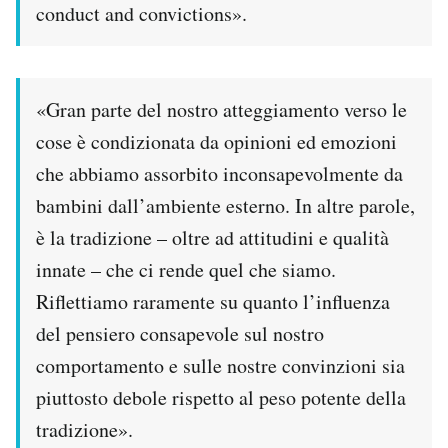
conduct and convictions».
Notifiche mobile
Regala il Post
Hai bisogno di aiuto?
Esci
«Gran parte del nostro atteggiamento verso le
cose è condizionata da opinioni ed emozioni
che abbiamo assorbito inconsapevolmente da
bambini dall’ambiente esterno. In altre parole,
è la tradizione – oltre ad attitudini e qualità
innate – che ci rende quel che siamo.
Riflettiamo raramente su quanto l’influenza
del pensiero consapevole sul nostro
comportamento e sulle nostre convinzioni sia
piuttosto debole rispetto al peso potente della
tradizione».