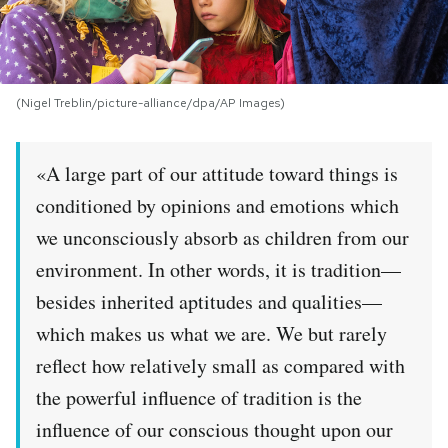
PODCAST
(Nigel Treblin/picture-alliance/dpa/AP Images)
NEWSLETTER
«A large part of our attitude toward things is
I MIEI PREFERITI
conditioned by opinions and emotions which
we unconsciously absorb as children from our
SHOP
environment. In other words, it is tradition—
besides inherited aptitudes and qualities—
CALENDARIO
which makes us what we are. We but rarely
reflect how relatively small as compared with
AREA PERSONALE
the powerful influence of tradition is the
Area Personale
influence of our conscious thought upon our
Newsletter