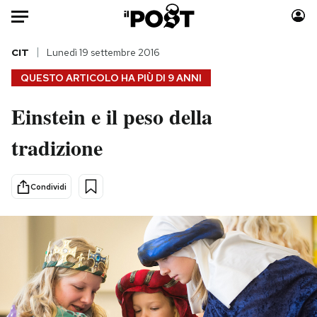
Auto
CIT
Lunedì 19 settembre 2016
QUESTO ARTICOLO HA PIÙ DI
9 ANNI
HOME
Einstein e il peso della
Italia
Moda
tradizione
Mondo
Libri
Politica
Consumismi
Tecnologia
Storie/Idee
Condividi
Internet
Ok Boomer!
Scienza
Media
Cultura
Europa
Economia
Altrecose
Sport
Mondiali calcio 2026