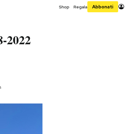
Abbonati
Shop
Regala
8-2022
n