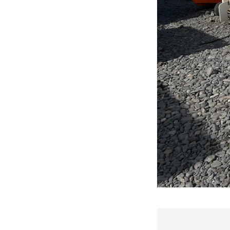
Notifiche mobile
Regala il Post
Hai bisogno di aiuto?
Esci