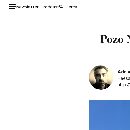
Newsletter
Podcast
Auto
Pozo 
HOME
Italia
Moda
Mondo
Libri
Politica
Consumismi
Adri
Tecnologia
Storie/Idee
Paesa
Internet
Ok Boomer!
http:
Scienza
Media
Cultura
Europa
Economia
Altrecose
Sport
Mondiali calcio 2026