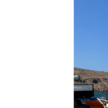
PODCAST
NEWSLETTER
I MIEI PREFERITI
SHOP
CALENDARIO
AREA PERSONALE
Area Personale
Newsletter