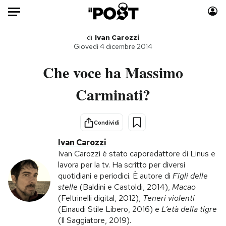
Auto
di
Ivan Carozzi
Giovedì 4 dicembre 2014
HOME
Che voce ha Massimo
Italia
Moda
Carminati?
Mondo
Libri
Politica
Consumismi
Condividi
Tecnologia
Storie/Idee
Ivan Carozzi
Internet
Ok Boomer!
Ivan Carozzi è stato caporedattore di Linus e
Scienza
Media
lavora per la tv. Ha scritto per diversi
Cultura
Europa
quotidiani e periodici. È autore di
Figli delle
stelle
(Baldini e Castoldi, 2014),
Macao
Economia
Altrecose
(Feltrinelli digital, 2012),
Teneri violenti
Sport
Mondiali calcio 2026
(Einaudi Stile Libero, 2016) e
L’età della tigre
(Il Saggiatore, 2019).