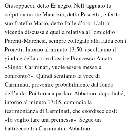
Giuseppucci, detto Er negro. Nell’agguato fu
Notifiche mobile
Regala il Post
colpito a morte Maurizio, detto Pescetto, e ferito
Hai bisogno di aiuto?
suo fratello Mario, detto Palle d’oro. L’altra
Esci
vicenda discussa è quella relativa all’omicidio
Parenti-Marchesi, sempre collegato alla faida con i
Proietti. Intorno al minuto 13:50, ascoltiamo il
giudice della corte d’assise Francesco Amato:
«Signor Carminati, vuole essere messo a
confronto?». Quindi sentiamo la voce di
Carminati, provenire probabilmente dal fondo
dell’aula. Poi torna a parlare Abbatino, dopodiché,
intorno al minuto 17:15, comincia la
testimonianza di Carminati, che esordisce così:
«Io voglio fare una premessa». Segue un
battibecco tra Carminati e Abbatino.