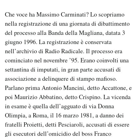
PODCAST
Che voce ha Massimo Carminati? Lo scopriamo
nella registrazione di una giornata di dibattimento
del processo alla Banda della Magliana, datata 3
NEWSLETTER
giugno 1996. La registrazione è conservata
nell’archivio di Radio Radicale. Il processo era
I MIEI PREFERITI
cominciato nel novembre ’95. Erano coinvolti una
settantina di imputati, in gran parte accusati di
SHOP
associazione a delinquere di stampo mafioso.
Parlano prima Antonio Mancini, detto Accattone, e
CALENDARIO
poi Maurizio Abbatino, detto Crispino. La vicenda
in esame è quella dell’agguato di via Donna
AREA PERSONALE
Olimpia, a Roma, il 16 marzo 1981, a danno dei
fratelli Proietti, detti Pesciaroli, accusati di essere
Area Personale
gli esecutori dell’omicidio del boss Franco
Newsletter